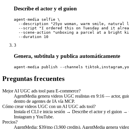
Describe el actor y el guion
agent-media selfie \

  --description "25yo woman, warm smile, natural l
  --script "I ordered this on Tuesday and it alrea
  --scene-action "unboxing a parcel at a bright ki
  --duration 10
3
Genera, subtitula y publica automáticamente
agent-media publish --channels tiktok,instagram,yo
Preguntas frecuentes
Mejor AI UGC ads tool para E-commerce?
AgentMedia genera videos UGC realistas en 9:16 — actor, gui
dentro de agentes de IA vía MCP.
Cómo crear videos UGC con un AI UGC ads tool?
Instala el CLI e inicia sesión → Describe el actor y el guion 
Instagram y YouTube.
Precios?
AgentMedia: $39/mo (3,900 credits). AgentMedia genera videos