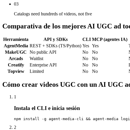
03
Catalogs need hundreds of videos, not five
Comparativa de los mejores AI UGC ad to
Herramienta
API y SDKs
CLI
MCP (agentes IA)
AgentMedia
REST + SDKs (TS/Python)
Yes
Yes
MakeUGC
No public API
No
No
Arcads
Waitlist
No
No
Creatify
Enterprise API
No
No
Topview
Limited
No
No
Cómo crear videos UGC con un AI UGC ad
1
Instala el CLI e inicia sesión
npm install -g agent-media-cli && agent-media logi
2