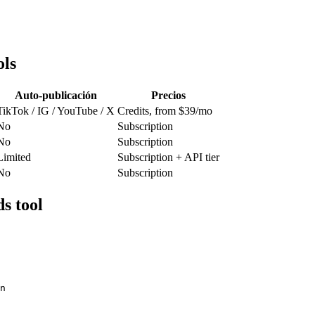
ols
Auto-publicación
Precios
TikTok / IG / YouTube / X
Credits, from $39/mo
No
Subscription
No
Subscription
Limited
Subscription + API tier
No
Subscription
s tool
n