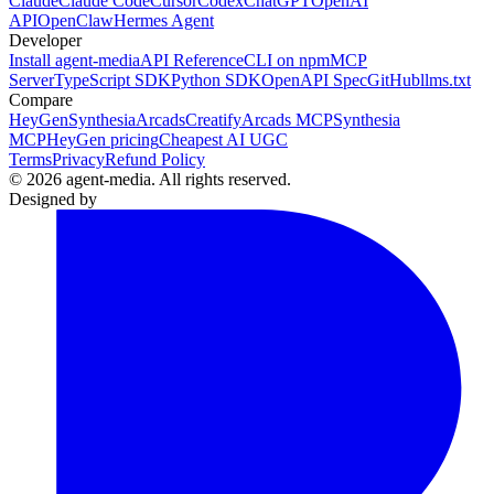
Claude
Claude Code
Cursor
Codex
ChatGPT
OpenAI
API
OpenClaw
Hermes Agent
Developer
Install agent-media
API Reference
CLI on npm
MCP
Server
TypeScript SDK
Python SDK
OpenAPI Spec
GitHub
llms.txt
Compare
HeyGen
Synthesia
Arcads
Creatify
Arcads MCP
Synthesia
MCP
HeyGen pricing
Cheapest AI UGC
Terms
Privacy
Refund Policy
© 2026 agent-media. All rights reserved.
Designed by