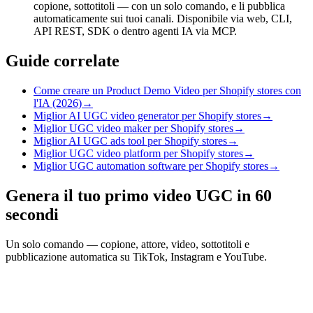
copione, sottotitoli — con un solo comando, e li pubblica
automaticamente sui tuoi canali. Disponibile via web, CLI,
API REST, SDK o dentro agenti IA via MCP.
Guide correlate
Come creare un Product Demo Video per Shopify stores con
l'IA (2026)
→
Miglior AI UGC video generator per Shopify stores
→
Miglior UGC video maker per Shopify stores
→
Miglior AI UGC ads tool per Shopify stores
→
Miglior UGC video platform per Shopify stores
→
Miglior UGC automation software per Shopify stores
→
Genera il tuo primo video UGC in 60
secondi
Un solo comando — copione, attore, video, sottotitoli e
pubblicazione automatica su TikTok, Instagram e YouTube.