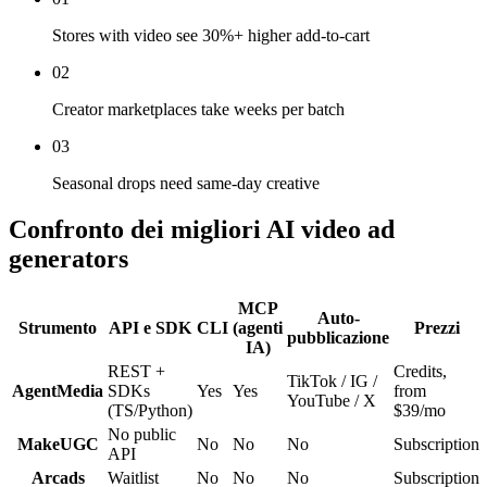
Stores with video see 30%+ higher add-to-cart
02
Creator marketplaces take weeks per batch
03
Seasonal drops need same-day creative
Confronto dei migliori AI video ad
generators
MCP
Auto-
Strumento
API e SDK
CLI
(agenti
Prezzi
pubblicazione
IA)
REST +
Credits,
TikTok / IG /
AgentMedia
SDKs
Yes
Yes
from
YouTube / X
(TS/Python)
$39/mo
No public
MakeUGC
No
No
No
Subscription
API
Arcads
Waitlist
No
No
No
Subscription