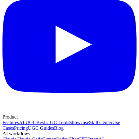
Product
Features
AI UGC
Best UGC Tools
Showcase
Skill Center
Use
Cases
Pricing
UGC Guides
Blog
AI workflows