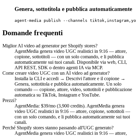
Genera, sottotitola e pubblica automaticamente
agent-media publish --channels tiktok,instagram,yo
Domande frequenti
Miglior AI video ad generator per Shopify stores?
AgentMedia genera video UGC realistici in 9:16 — attore,
copione, sottotitoli — con un solo comando, e li pubblica
automaticamente sui tuoi canali. Disponibile via web, CLI,
API REST, SDK o dentro agenti IA via MCP.
Come creare video UGC con un AI video ad generator?
Installa la CLI e accedi → Descrivi l'attore e il copione →
Genera, sottotitola e pubblica automaticamente. Un solo
comando — copione, attore, video, sottotitoli e pubblicazione
automatica su TikTok, Instagram e YouTube.
Prezzi?
AgentMedia: $39/mo (3,900 credits). AgentMedia genera
video UGC realistici in 9:16 — attore, copione, sottotitoli —
con un solo comando, e li pubblica automaticamente sui tuoi
canali.
Perché Shopify stores stanno passando all'UGC generato?
AgentMedia genera video UGC realistici in 9:16 — attore,