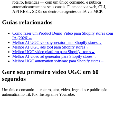
roteiro, legendas — com um único comando, e publica
automaticamente nos seus canais. Funciona via web, CLI,
API REST, SDKs ou dentro de agentes de IA via MCP.
Guias relacionados
Como fazer um Product Demo Video para Shopify stores com
IA (2026)
→
Melhor AI UGC video generator para Shopify stores
→
Melhor AI UGC ads tool para Shopify stores
→
Melhor UGC video platform para Shopify stores
→
Melhor AI video ad generator para Shopify stores
→
Melhor UGC automation software para Shopify stores
→
Gere seu primeiro vídeo UGC em 60
segundos
Um único comando — roteiro, ator, vídeo, legendas e publicação
automática no TikTok, Instagram e YouTube.