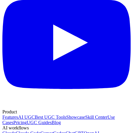
Product
Features
AI UGC
Best UGC Tools
Showcase
Skill Center
Use
Cases
Pricing
UGC Guides
Blog
AI workflows