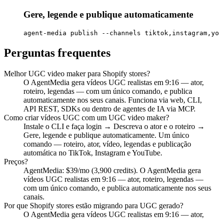
Gere, legende e publique automaticamente
agent-media publish --channels tiktok,instagram,yo
Perguntas frequentes
Melhor UGC video maker para Shopify stores?
O AgentMedia gera vídeos UGC realistas em 9:16 — ator,
roteiro, legendas — com um único comando, e publica
automaticamente nos seus canais. Funciona via web, CLI,
API REST, SDKs ou dentro de agentes de IA via MCP.
Como criar vídeos UGC com um UGC video maker?
Instale o CLI e faça login → Descreva o ator e o roteiro →
Gere, legende e publique automaticamente. Um único
comando — roteiro, ator, vídeo, legendas e publicação
automática no TikTok, Instagram e YouTube.
Preços?
AgentMedia: $39/mo (3,900 credits). O AgentMedia gera
vídeos UGC realistas em 9:16 — ator, roteiro, legendas —
com um único comando, e publica automaticamente nos seus
canais.
Por que Shopify stores estão migrando para UGC gerado?
O AgentMedia gera vídeos UGC realistas em 9:16 — ator,