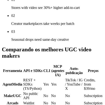
Stores with video see 30%+ higher add-to-cart
02
Creator marketplaces take weeks per batch
03
Seasonal drops need same-day creative
Comparando os melhores UGC video
makers
MCP
Auto-
Ferramenta
API e SDKs
CLI
(agentes
Preços
publicação
IA)
REST +
TikTok / IG
Credits,
AgentMedia
SDKs
Yes
Yes
/ YouTube /
from
(TS/Python)
X
$39/mo
No public
MakeUGC
No
No
No
Subscription
API
Arcads
Waitlist
No
No
No
Subscription