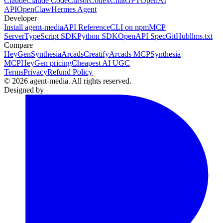
Claude
Claude Code
Cursor
Codex
ChatGPT
OpenAI
API
OpenClaw
Hermes Agent
Developer
Install agent-media
API Reference
CLI on npm
MCP
Server
TypeScript SDK
Python SDK
OpenAPI Spec
GitHub
llms.txt
Compare
HeyGen
Synthesia
Arcads
Creatify
Arcads MCP
Synthesia
MCP
HeyGen pricing
Cheapest AI UGC
Terms
Privacy
Refund Policy
© 2026 agent-media. All rights reserved.
Designed by