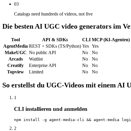
03
Catalogs need hundreds of videos, not five
Die besten AI UGC video generators im Ve
Tool
API & SDKs
CLI
MCP (KI-Agenten)
AgentMedia
REST + SDKs (TS/Python)
Yes
Yes
MakeUGC
No public API
No
No
Arcads
Waitlist
No
No
Creatify
Enterprise API
No
No
Topview
Limited
No
No
So erstellst du UGC-Videos mit einem AI 
1
CLI installieren und anmelden
npm install -g agent-media-cli && agent-media logi
2