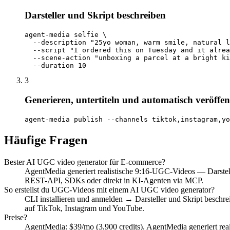
Darsteller und Skript beschreiben
agent-media selfie \

  --description "25yo woman, warm smile, natural l
  --script "I ordered this on Tuesday and it alrea
  --scene-action "unboxing a parcel at a bright ki
  --duration 10
3
Generieren, untertiteln und automatisch veröffen
agent-media publish --channels tiktok,instagram,yo
Häufige Fragen
Bester AI UGC video generator für E-commerce?
AgentMedia generiert realistische 9:16-UGC-Videos — Darstelle
REST-API, SDKs oder direkt in KI-Agenten via MCP.
So erstellst du UGC-Videos mit einem AI UGC video generator?
CLI installieren und anmelden → Darsteller und Skript beschrei
auf TikTok, Instagram und YouTube.
Preise?
AgentMedia: $39/mo (3,900 credits). AgentMedia generiert real