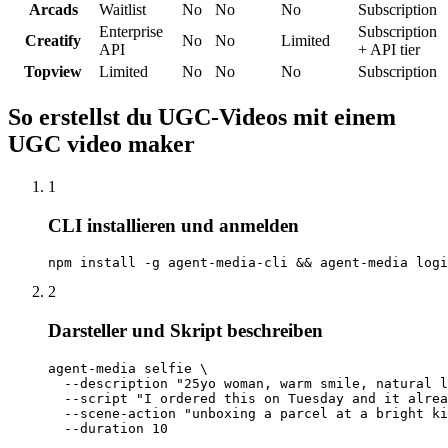
Arcads
Waitlist
No
No
No
Subscription
Enterprise
Subscription
Creatify
No
No
Limited
API
+ API tier
Topview
Limited
No
No
No
Subscription
So erstellst du UGC-Videos mit einem
UGC video maker
1
CLI installieren und anmelden
npm install -g agent-media-cli && agent-media logi
2
Darsteller und Skript beschreiben
agent-media selfie \

  --description "25yo woman, warm smile, natural l
  --script "I ordered this on Tuesday and it alrea
  --scene-action "unboxing a parcel at a bright ki
  --duration 10