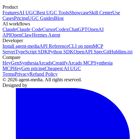
Product
Features
AI UGC
Best UGC Tools
Showcase
Skill Center
Use
Cases
Pricing
UGC Guides
Blog
AI workflows
Claude
Claude Code
Cursor
Codex
ChatGPT
OpenAI
API
OpenClaw
Hermes Agent
Developer
Install agent-media
API Reference
CLI on npm
MCP
Server
TypeScript SDK
Python SDK
OpenAPI Spec
GitHub
llms.txt
Compare
HeyGen
Synthesia
Arcads
Creatify
Arcads MCP
Synthesia
MCP
HeyGen pricing
Cheapest AI UGC
Terms
Privacy
Refund Policy
© 2026 agent-media. All rights reserved.
Designed by