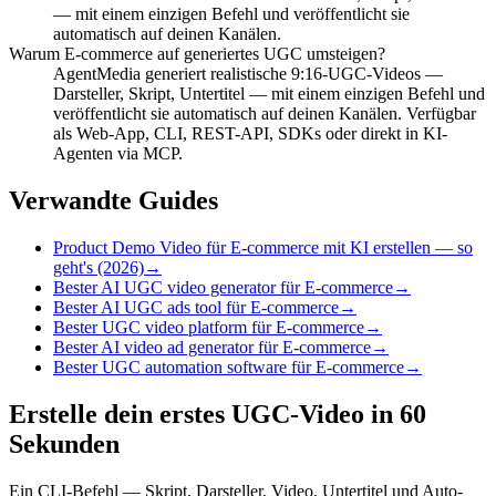
— mit einem einzigen Befehl und veröffentlicht sie
automatisch auf deinen Kanälen.
Warum E-commerce auf generiertes UGC umsteigen?
AgentMedia generiert realistische 9:16-UGC-Videos —
Darsteller, Skript, Untertitel — mit einem einzigen Befehl und
veröffentlicht sie automatisch auf deinen Kanälen. Verfügbar
als Web-App, CLI, REST-API, SDKs oder direkt in KI-
Agenten via MCP.
Verwandte Guides
Product Demo Video für E-commerce mit KI erstellen — so
geht's (2026)
→
Bester AI UGC video generator für E-commerce
→
Bester AI UGC ads tool für E-commerce
→
Bester UGC video platform für E-commerce
→
Bester AI video ad generator für E-commerce
→
Bester UGC automation software für E-commerce
→
Erstelle dein erstes UGC-Video in 60
Sekunden
Ein CLI-Befehl — Skript, Darsteller, Video, Untertitel und Auto-