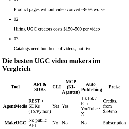
Product pages without video convert ~80% worse
02
Hiring UGC creators costs $150–500 per video
03
Catalogs need hundreds of videos, not five
Die besten UGC video makers im
Vergleich
MCP
API &
Auto-
Tool
CLI
(KI-
Preise
SDKs
Publishing
Agenten)
TikTok /
REST +
Credits,
IG /
AgentMedia
SDKs
Yes
Yes
from
YouTube /
(TS/Python)
$39/mo
X
No public
MakeUGC
No
No
No
Subscription
API