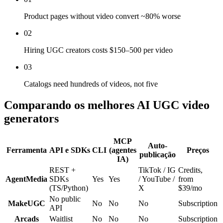
Product pages without video convert ~80% worse
02
Hiring UGC creators costs $150–500 per video
03
Catalogs need hundreds of videos, not five
Comparando os melhores AI UGC video
generators
MCP
Auto-
Ferramenta
API e SDKs
CLI
(agentes
Preços
publicação
IA)
REST +
TikTok / IG
Credits,
AgentMedia
SDKs
Yes
Yes
/ YouTube /
from
(TS/Python)
X
$39/mo
No public
MakeUGC
No
No
No
Subscription
API
Arcads
Waitlist
No
No
No
Subscription