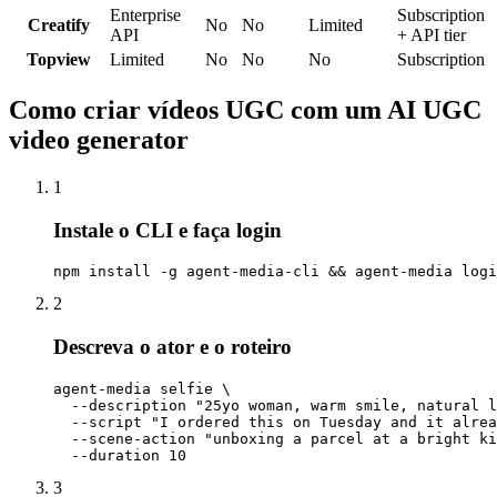
Enterprise
Subscription
Creatify
No
No
Limited
API
+ API tier
Topview
Limited
No
No
No
Subscription
Como criar vídeos UGC com um AI UGC
video generator
1
Instale o CLI e faça login
npm install -g agent-media-cli && agent-media logi
2
Descreva o ator e o roteiro
agent-media selfie \

  --description "25yo woman, warm smile, natural l
  --script "I ordered this on Tuesday and it alrea
  --scene-action "unboxing a parcel at a bright ki
  --duration 10
3