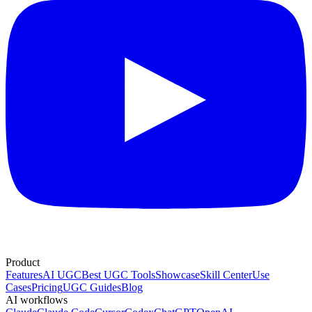
Product
Features
AI UGC
Best UGC Tools
Showcase
Skill Center
Use
Cases
Pricing
UGC Guides
Blog
AI workflows