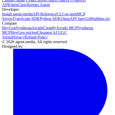
Claude
Claude Code
Cursor
Codex
ChatGPT
OpenAI
API
OpenClaw
Hermes Agent
Developer
Install agent-media
API Reference
CLI on npm
MCP
Server
TypeScript SDK
Python SDK
OpenAPI Spec
GitHub
llms.txt
Compare
HeyGen
Synthesia
Arcads
Creatify
Arcads MCP
Synthesia
MCP
HeyGen pricing
Cheapest AI UGC
Terms
Privacy
Refund Policy
© 2026 agent-media. All rights reserved.
Designed by