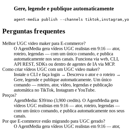
Gere, legende e publique automaticamente
agent-media publish --channels tiktok,instagram,yo
Perguntas frequentes
Melhor UGC video maker para E-commerce?
O AgentMedia gera vídeos UGC realistas em 9:16 — ator,
roteiro, legendas — com um único comando, e publica
automaticamente nos seus canais. Funciona via web, CLI,
API REST, SDKs ou dentro de agentes de IA via MCP.
Como criar vídeos UGC com um UGC video maker?
Instale o CLI e faça login → Descreva o ator e o roteiro →
Gere, legende e publique automaticamente. Um único
comando — roteiro, ator, vídeo, legendas e publicação
automática no TikTok, Instagram e YouTube.
Preços?
AgentMedia: $39/mo (3,900 credits). O AgentMedia gera
vídeos UGC realistas em 9:16 — ator, roteiro, legendas —
com um único comando, e publica automaticamente nos seus
canais.
Por que E-commerce estão migrando para UGC gerado?
O AgentMedia gera vídeos UGC realistas em 9:16 — ator,