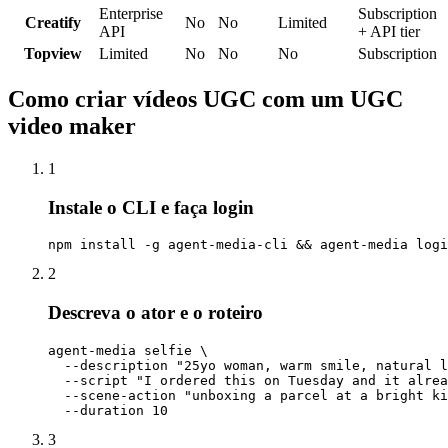
Enterprise
Subscription
Creatify
No
No
Limited
API
+ API tier
Topview
Limited
No
No
No
Subscription
Como criar vídeos UGC com um UGC
video maker
1
Instale o CLI e faça login
npm install -g agent-media-cli && agent-media logi
2
Descreva o ator e o roteiro
agent-media selfie \

  --description "25yo woman, warm smile, natural l
  --script "I ordered this on Tuesday and it alrea
  --scene-action "unboxing a parcel at a bright ki
  --duration 10
3