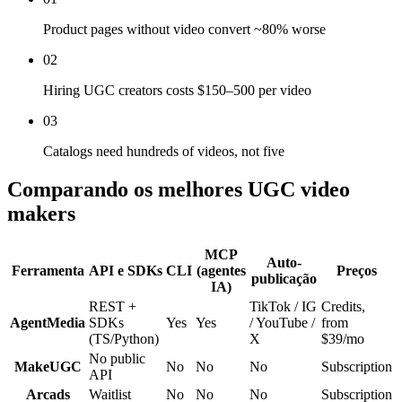
Product pages without video convert ~80% worse
02
Hiring UGC creators costs $150–500 per video
03
Catalogs need hundreds of videos, not five
Comparando os melhores UGC video
makers
MCP
Auto-
Ferramenta
API e SDKs
CLI
(agentes
Preços
publicação
IA)
REST +
TikTok / IG
Credits,
AgentMedia
SDKs
Yes
Yes
/ YouTube /
from
(TS/Python)
X
$39/mo
No public
MakeUGC
No
No
No
Subscription
API
Arcads
Waitlist
No
No
No
Subscription