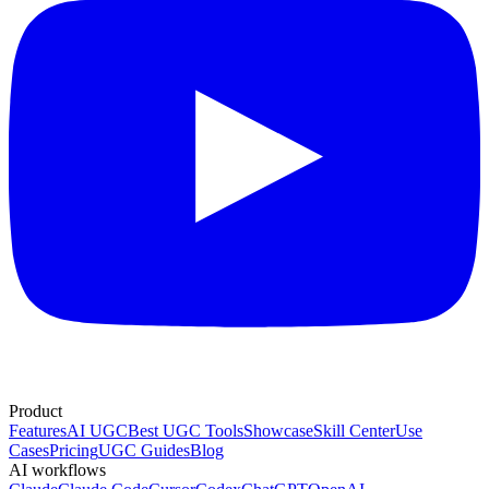
Product
Features
AI UGC
Best UGC Tools
Showcase
Skill Center
Use
Cases
Pricing
UGC Guides
Blog
AI workflows