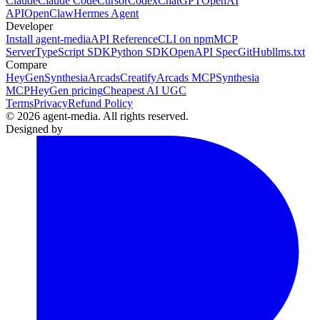
Claude
Claude Code
Cursor
Codex
ChatGPT
OpenAI
API
OpenClaw
Hermes Agent
Developer
Install agent-media
API Reference
CLI on npm
MCP
Server
TypeScript SDK
Python SDK
OpenAPI Spec
GitHub
llms.txt
Compare
HeyGen
Synthesia
Arcads
Creatify
Arcads MCP
Synthesia
MCP
HeyGen pricing
Cheapest AI UGC
Terms
Privacy
Refund Policy
© 2026 agent-media. All rights reserved.
Designed by