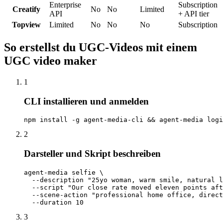
Enterprise
Subscription
Creatify
No
No
Limited
API
+ API tier
Topview
Limited
No
No
No
Subscription
So erstellst du UGC-Videos mit einem
UGC video maker
1
CLI installieren und anmelden
npm install -g agent-media-cli && agent-media logi
2
Darsteller und Skript beschreiben
agent-media selfie \

  --description "25yo woman, warm smile, natural l
  --script "Our close rate moved eleven points aft
  --scene-action "professional home office, direct
  --duration 10
3