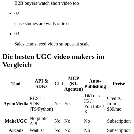
B2B buyers watch short video too
02
Case studies are walls of text
03
Sales teams need video snippets at scale
Die besten UGC video makers im
Vergleich
MCP
API &
Auto-
Tool
CLI
(KI-
Preise
SDKs
Publishing
Agenten)
TikTok /
REST +
Credits,
IG /
AgentMedia
SDKs
Yes
Yes
from
YouTube /
(TS/Python)
$39/mo
X
No public
MakeUGC
No
No
No
Subscription
API
Arcads
Waitlist
No
No
No
Subscription