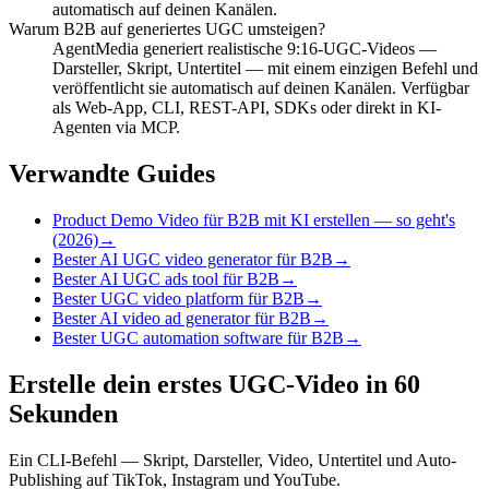
automatisch auf deinen Kanälen.
Warum B2B auf generiertes UGC umsteigen?
AgentMedia generiert realistische 9:16-UGC-Videos —
Darsteller, Skript, Untertitel — mit einem einzigen Befehl und
veröffentlicht sie automatisch auf deinen Kanälen. Verfügbar
als Web-App, CLI, REST-API, SDKs oder direkt in KI-
Agenten via MCP.
Verwandte Guides
Product Demo Video für B2B mit KI erstellen — so geht's
(2026)
→
Bester AI UGC video generator für B2B
→
Bester AI UGC ads tool für B2B
→
Bester UGC video platform für B2B
→
Bester AI video ad generator für B2B
→
Bester UGC automation software für B2B
→
Erstelle dein erstes UGC-Video in 60
Sekunden
Ein CLI-Befehl — Skript, Darsteller, Video, Untertitel und Auto-
Publishing auf TikTok, Instagram und YouTube.