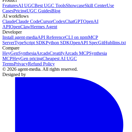
Product
Features
AI UGC
Best UGC Tools
Showcase
Skill Center
Use
Cases
Pricing
UGC Guides
Blog
AI workflows
Claude
Claude Code
Cursor
Codex
ChatGPT
OpenAI
API
OpenClaw
Hermes Agent
Developer
Install agent-media
API Reference
CLI on npm
MCP
Server
TypeScript SDK
Python SDK
OpenAPI Spec
GitHub
llms.txt
Compare
HeyGen
Synthesia
Arcads
Creatify
Arcads MCP
Synthesia
MCP
HeyGen pricing
Cheapest AI UGC
Terms
Privacy
Refund Policy
© 2026 agent-media. All rights reserved.
Designed by