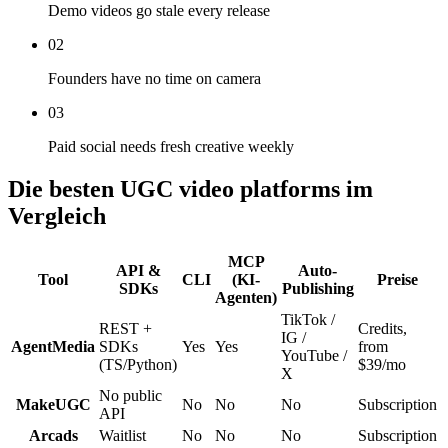
Demo videos go stale every release
02
Founders have no time on camera
03
Paid social needs fresh creative weekly
Die besten UGC video platforms im
Vergleich
MCP
API &
Auto-
Tool
CLI
(KI-
Preise
SDKs
Publishing
Agenten)
TikTok /
REST +
Credits,
IG /
AgentMedia
SDKs
Yes
Yes
from
YouTube /
(TS/Python)
$39/mo
X
No public
MakeUGC
No
No
No
Subscription
API
Arcads
Waitlist
No
No
No
Subscription