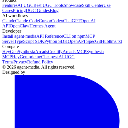
Product
Features
AI UGC
Best UGC Tools
Showcase
Skill Center
Use
Cases
Pricing
UGC Guides
Blog
AI workflows
Claude
Claude Code
Cursor
Codex
ChatGPT
OpenAI
API
OpenClaw
Hermes Agent
Developer
Install agent-media
API Reference
CLI on npm
MCP
Server
TypeScript SDK
Python SDK
OpenAPI Spec
GitHub
llms.txt
Compare
HeyGen
Synthesia
Arcads
Creatify
Arcads MCP
Synthesia
MCP
HeyGen pricing
Cheapest AI UGC
Terms
Privacy
Refund Policy
© 2026 agent-media. All rights reserved.
Designed by