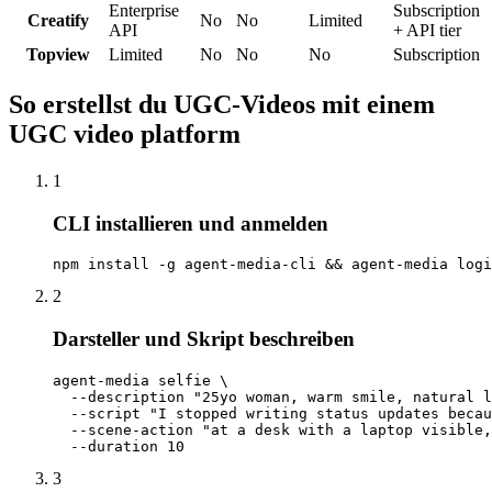
Enterprise
Subscription
Creatify
No
No
Limited
API
+ API tier
Topview
Limited
No
No
No
Subscription
So erstellst du UGC-Videos mit einem
UGC video platform
1
CLI installieren und anmelden
npm install -g agent-media-cli && agent-media logi
2
Darsteller und Skript beschreiben
agent-media selfie \

  --description "25yo woman, warm smile, natural l
  --script "I stopped writing status updates becau
  --scene-action "at a desk with a laptop visible,
  --duration 10
3