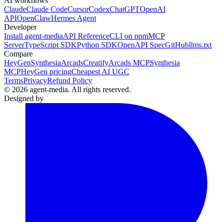
AI workflows
Claude
Claude Code
Cursor
Codex
ChatGPT
OpenAI
API
OpenClaw
Hermes Agent
Developer
Install agent-media
API Reference
CLI on npm
MCP
Server
TypeScript SDK
Python SDK
OpenAPI Spec
GitHub
llms.txt
Compare
HeyGen
Synthesia
Arcads
Creatify
Arcads MCP
Synthesia
MCP
HeyGen pricing
Cheapest AI UGC
Terms
Privacy
Refund Policy
© 2026 agent-media. All rights reserved.
Designed by