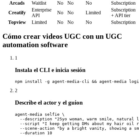
Arcads
Waitlist
No
No
No
Subscription
Enterprise
Subscription
Creatify
No
No
Limited
API
+ API tier
Topview
Limited
No
No
No
Subscription
Cómo crear videos UGC con un UGC
automation software
1
Instala el CLI e inicia sesión
npm install -g agent-media-cli && agent-media logi
2
Describe el actor y el guion
agent-media selfie \

  --description "25yo woman, warm smile, natural l
  --script "I keep getting DMs about my hair oil r
  --scene-action "by a bright vanity, showing a sm
  --duration 10