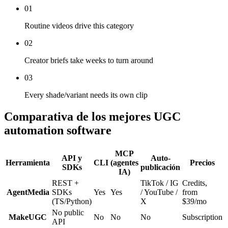
01
Routine videos drive this category
02
Creator briefs take weeks to turn around
03
Every shade/variant needs its own clip
Comparativa de los mejores UGC
automation software
MCP
API y
Auto-
Herramienta
CLI
(agentes
Precios
SDKs
publicación
IA)
REST +
TikTok / IG
Credits,
AgentMedia
SDKs
Yes
Yes
/ YouTube /
from
(TS/Python)
X
$39/mo
No public
MakeUGC
No
No
No
Subscription
API