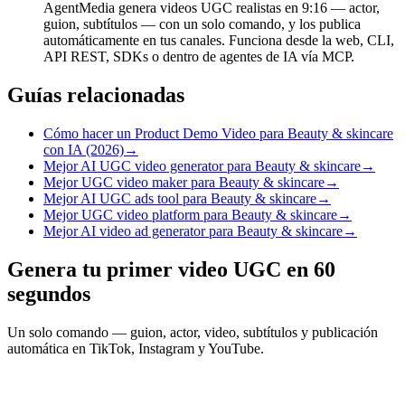
AgentMedia genera videos UGC realistas en 9:16 — actor,
guion, subtítulos — con un solo comando, y los publica
automáticamente en tus canales. Funciona desde la web, CLI,
API REST, SDKs o dentro de agentes de IA vía MCP.
Guías relacionadas
Cómo hacer un Product Demo Video para Beauty & skincare
con IA (2026)
→
Mejor AI UGC video generator para Beauty & skincare
→
Mejor UGC video maker para Beauty & skincare
→
Mejor AI UGC ads tool para Beauty & skincare
→
Mejor UGC video platform para Beauty & skincare
→
Mejor AI video ad generator para Beauty & skincare
→
Genera tu primer video UGC en 60
segundos
Un solo comando — guion, actor, video, subtítulos y publicación
automática en TikTok, Instagram y YouTube.