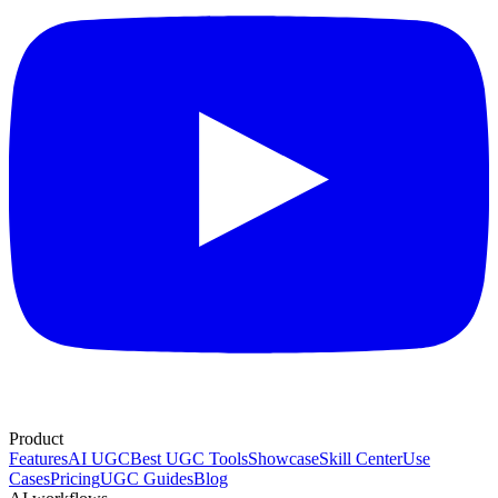
Product
Features
AI UGC
Best UGC Tools
Showcase
Skill Center
Use
Cases
Pricing
UGC Guides
Blog