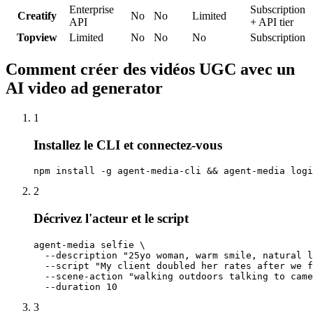
Enterprise
Subscription
Creatify
No
No
Limited
API
+ API tier
Topview
Limited
No
No
No
Subscription
Comment créer des vidéos UGC avec un
AI video ad generator
1
Installez le CLI et connectez-vous
npm install -g agent-media-cli && agent-media logi
2
Décrivez l'acteur et le script
agent-media selfie \

  --description "25yo woman, warm smile, natural l
  --script "My client doubled her rates after we f
  --scene-action "walking outdoors talking to came
  --duration 10
3