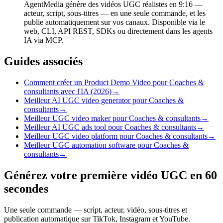
AgentMedia génère des vidéos UGC réalistes en 9:16 —
acteur, script, sous-titres — en une seule commande, et les
publie automatiquement sur vos canaux. Disponible via le
web, CLI, API REST, SDKs ou directement dans les agents
IA via MCP.
Guides associés
Comment créer un Product Demo Video pour Coaches &
consultants avec l'IA (2026)
→
Meilleur AI UGC video generator pour Coaches &
consultants
→
Meilleur UGC video maker pour Coaches & consultants
→
Meilleur AI UGC ads tool pour Coaches & consultants
→
Meilleur UGC video platform pour Coaches & consultants
→
Meilleur UGC automation software pour Coaches &
consultants
→
Générez votre première vidéo UGC en 60
secondes
Une seule commande — script, acteur, vidéo, sous-titres et
publication automatique sur TikTok, Instagram et YouTube.