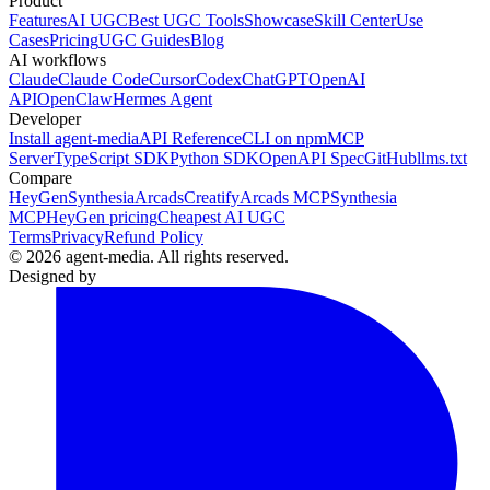
Product
Features
AI UGC
Best UGC Tools
Showcase
Skill Center
Use
Cases
Pricing
UGC Guides
Blog
AI workflows
Claude
Claude Code
Cursor
Codex
ChatGPT
OpenAI
API
OpenClaw
Hermes Agent
Developer
Install agent-media
API Reference
CLI on npm
MCP
Server
TypeScript SDK
Python SDK
OpenAPI Spec
GitHub
llms.txt
Compare
HeyGen
Synthesia
Arcads
Creatify
Arcads MCP
Synthesia
MCP
HeyGen pricing
Cheapest AI UGC
Terms
Privacy
Refund Policy
© 2026 agent-media. All rights reserved.
Designed by