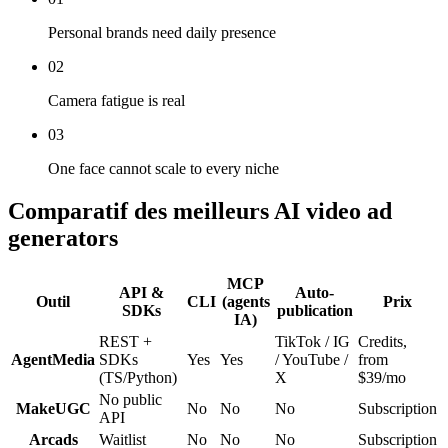
Personal brands need daily presence
02
Camera fatigue is real
03
One face cannot scale to every niche
Comparatif des meilleurs AI video ad
generators
MCP
API &
Auto-
Outil
CLI
(agents
Prix
SDKs
publication
IA)
REST +
TikTok / IG
Credits,
AgentMedia
SDKs
Yes
Yes
/ YouTube /
from
(TS/Python)
X
$39/mo
No public
MakeUGC
No
No
No
Subscription
API
Arcads
Waitlist
No
No
No
Subscription