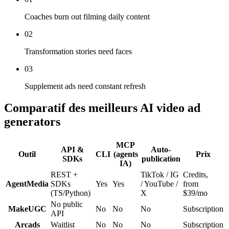
Coaches burn out filming daily content
02
Transformation stories need faces
03
Supplement ads need constant refresh
Comparatif des meilleurs AI video ad
generators
MCP
API &
Auto-
Outil
CLI
(agents
Prix
SDKs
publication
IA)
REST +
TikTok / IG
Credits,
AgentMedia
SDKs
Yes
Yes
/ YouTube /
from
(TS/Python)
X
$39/mo
No public
MakeUGC
No
No
No
Subscription
API
Arcads
Waitlist
No
No
No
Subscription