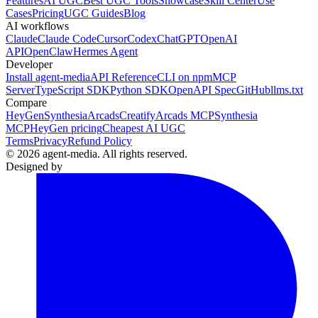
Features
AI UGC
Best UGC Tools
Showcase
Skill Center
Use
Cases
Pricing
UGC Guides
Blog
AI workflows
Claude
Claude Code
Cursor
Codex
ChatGPT
OpenAI
API
OpenClaw
Hermes Agent
Developer
Install agent-media
API Reference
CLI on npm
MCP
Server
TypeScript SDK
Python SDK
OpenAPI Spec
GitHub
llms.txt
Compare
HeyGen
Synthesia
Arcads
Creatify
Arcads MCP
Synthesia
MCP
HeyGen pricing
Cheapest AI UGC
Terms
Privacy
Refund Policy
© 2026 agent-media. All rights reserved.
Designed by