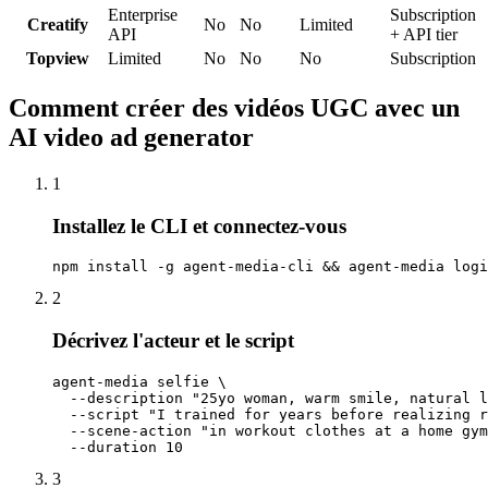
Enterprise
Subscription
Creatify
No
No
Limited
API
+ API tier
Topview
Limited
No
No
No
Subscription
Comment créer des vidéos UGC avec un
AI video ad generator
1
Installez le CLI et connectez-vous
npm install -g agent-media-cli && agent-media logi
2
Décrivez l'acteur et le script
agent-media selfie \

  --description "25yo woman, warm smile, natural l
  --script "I trained for years before realizing r
  --scene-action "in workout clothes at a home gym
  --duration 10
3