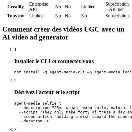
Enterprise
Subscription
Creatify
No
No
Limited
API
+ API tier
Topview
Limited
No
No
No
Subscription
Comment créer des vidéos UGC avec un
AI video ad generator
1
Installez le CLI et connectez-vous
npm install -g agent-media-cli && agent-media logi
2
Décrivez l'acteur et le script
agent-media selfie \

  --description "25yo woman, warm smile, natural l
  --script "They only make forty of these a day an
  --scene-action "holding a dish toward the camera
  --duration 10
3