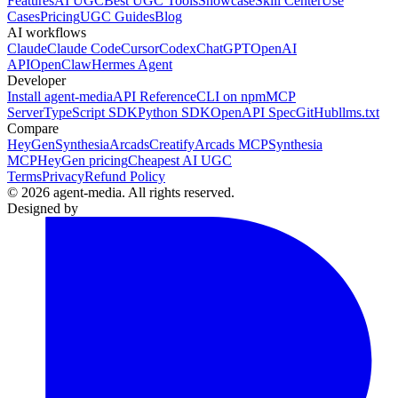
Features
AI UGC
Best UGC Tools
Showcase
Skill Center
Use
Cases
Pricing
UGC Guides
Blog
AI workflows
Claude
Claude Code
Cursor
Codex
ChatGPT
OpenAI
API
OpenClaw
Hermes Agent
Developer
Install agent-media
API Reference
CLI on npm
MCP
Server
TypeScript SDK
Python SDK
OpenAPI Spec
GitHub
llms.txt
Compare
HeyGen
Synthesia
Arcads
Creatify
Arcads MCP
Synthesia
MCP
HeyGen pricing
Cheapest AI UGC
Terms
Privacy
Refund Policy
© 2026 agent-media. All rights reserved.
Designed by