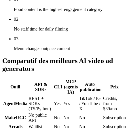
Food content is the highest-engagement category
02
No staff time for daily filming
03
Menu changes outpace content
Comparatif des meilleurs AI video ad
generators
MCP
API &
Auto-
Outil
CLI
(agents
Prix
SDKs
publication
IA)
REST +
TikTok / IG
Credits,
AgentMedia
SDKs
Yes
Yes
/ YouTube /
from
(TS/Python)
X
$39/mo
No public
MakeUGC
No
No
No
Subscription
API
Arcads
Waitlist
No
No
No
Subscription