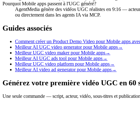
Pourquoi Mobile apps passent à l'UGC généré?
AgentMedia génère des vidéos UGC réalistes en 9:16 — acteur,
ou directement dans les agents IA via MCP.
Guides associés
Comment créer un Product Demo Video pour Mobile apps avec
Meilleur AI UGC video generator pour Mobile apps
→
Meilleur UGC video maker pour Mobile apps
→
Meilleur AI UGC ads tool pour Mobile apps
→
Meilleur UGC video platform pour Mobile apps
→
Meilleur AI video ad generator pour Mobile apps
→
Générez votre première vidéo UGC en 60 
Une seule commande — script, acteur, vidéo, sous-titres et publicati