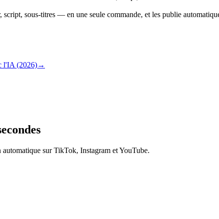
 script, sous-titres — en une seule commande, et les publie automati
 l'IA (2026)
→
secondes
on automatique sur TikTok, Instagram et YouTube.