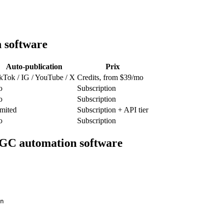
 software
Auto-publication
Prix
kTok / IG / YouTube / X
Credits, from $39/mo
o
Subscription
o
Subscription
mited
Subscription + API tier
o
Subscription
GC automation software
n