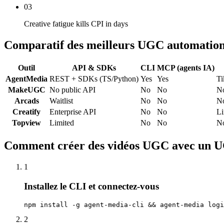
03
Creative fatigue kills CPI in days
Comparatif des meilleurs UGC automation
Outil
API & SDKs
CLI
MCP (agents IA)
AgentMedia
REST + SDKs (TS/Python)
Yes
Yes
Ti
MakeUGC
No public API
No
No
N
Arcads
Waitlist
No
No
N
Creatify
Enterprise API
No
No
Li
Topview
Limited
No
No
N
Comment créer des vidéos UGC avec un U
1
Installez le CLI et connectez-vous
npm install -g agent-media-cli && agent-media logi
2