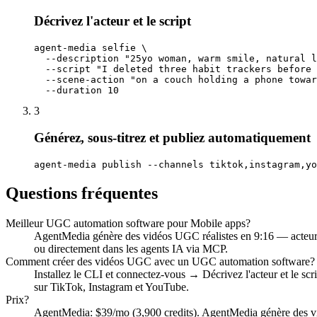
Décrivez l'acteur et le script
agent-media selfie \

  --description "25yo woman, warm smile, natural l
  --script "I deleted three habit trackers before 
  --scene-action "on a couch holding a phone towar
  --duration 10
3
Générez, sous-titrez et publiez automatiquement
agent-media publish --channels tiktok,instagram,yo
Questions fréquentes
Meilleur UGC automation software pour Mobile apps?
AgentMedia génère des vidéos UGC réalistes en 9:16 — acteur,
ou directement dans les agents IA via MCP.
Comment créer des vidéos UGC avec un UGC automation software?
Installez le CLI et connectez-vous → Décrivez l'acteur et le sc
sur TikTok, Instagram et YouTube.
Prix?
AgentMedia: $39/mo (3,900 credits). AgentMedia génère des vid