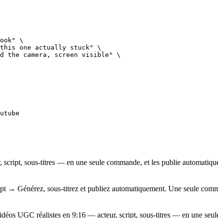
ook" \

this one actually stuck" \

d the camera, screen visible" \

utube
 script, sous-titres — en une seule commande, et les publie automati
ript → Générez, sous-titrez et publiez automatiquement. Une seule comma
éos UGC réalistes en 9:16 — acteur, script, sous-titres — en une seu