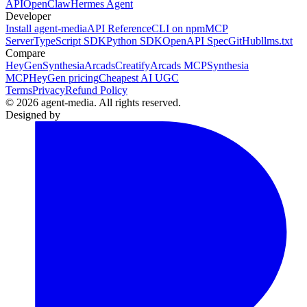
API
OpenClaw
Hermes Agent
Developer
Install agent-media
API Reference
CLI on npm
MCP
Server
TypeScript SDK
Python SDK
OpenAPI Spec
GitHub
llms.txt
Compare
HeyGen
Synthesia
Arcads
Creatify
Arcads MCP
Synthesia
MCP
HeyGen pricing
Cheapest AI UGC
Terms
Privacy
Refund Policy
© 2026 agent-media. All rights reserved.
Designed by