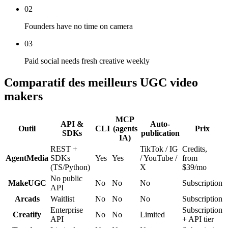
02
Founders have no time on camera
03
Paid social needs fresh creative weekly
Comparatif des meilleurs UGC video
makers
MCP
API &
Auto-
Outil
CLI
(agents
Prix
SDKs
publication
IA)
REST +
TikTok / IG
Credits,
AgentMedia
SDKs
Yes
Yes
/ YouTube /
from
(TS/Python)
X
$39/mo
No public
MakeUGC
No
No
No
Subscription
API
Arcads
Waitlist
No
No
No
Subscription
Enterprise
Subscription
Creatify
No
No
Limited
API
+ API tier