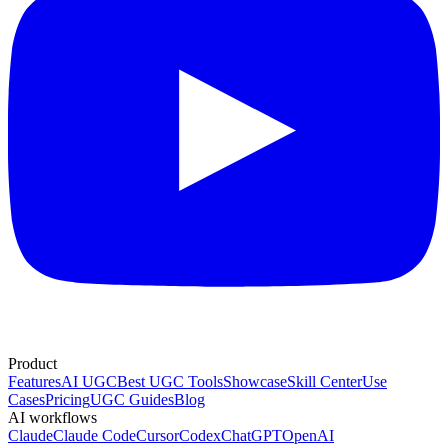
Product
Features
AI UGC
Best UGC Tools
Showcase
Skill Center
Use
Cases
Pricing
UGC Guides
Blog
AI workflows
Claude
Claude Code
Cursor
Codex
ChatGPT
OpenAI