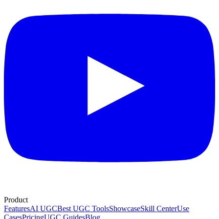
Product
Features
AI UGC
Best UGC Tools
Showcase
Skill Center
Use
Cases
Pricing
UGC Guides
Blog