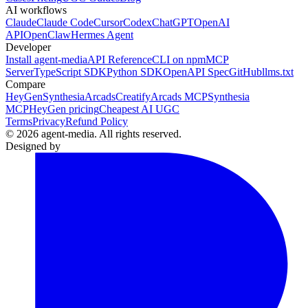
AI workflows
Claude
Claude Code
Cursor
Codex
ChatGPT
OpenAI
API
OpenClaw
Hermes Agent
Developer
Install agent-media
API Reference
CLI on npm
MCP
Server
TypeScript SDK
Python SDK
OpenAPI Spec
GitHub
llms.txt
Compare
HeyGen
Synthesia
Arcads
Creatify
Arcads MCP
Synthesia
MCP
HeyGen pricing
Cheapest AI UGC
Terms
Privacy
Refund Policy
© 2026 agent-media. All rights reserved.
Designed by