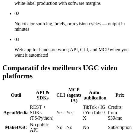
white-label production with software margins
02
No creator sourcing, briefs, or revision cycles — output in
minutes
03
Web app for hands-on work; API, CLI, and MCP when you
want it automated
Comparatif des meilleurs UGC video
platforms
MCP
API &
Auto-
Outil
CLI
(agents
Prix
SDKs
publication
IA)
REST +
TikTok / IG
Credits,
AgentMedia
SDKs
Yes
Yes
/ YouTube /
from
(TS/Python)
X
$39/mo
No public
MakeUGC
No
No
No
Subscription
API