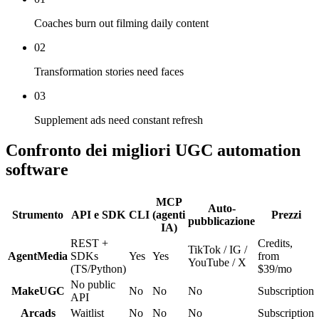
Coaches burn out filming daily content
02
Transformation stories need faces
03
Supplement ads need constant refresh
Confronto dei migliori UGC automation
software
MCP
Auto-
Strumento
API e SDK
CLI
(agenti
Prezzi
pubblicazione
IA)
REST +
Credits,
TikTok / IG /
AgentMedia
SDKs
Yes
Yes
from
YouTube / X
(TS/Python)
$39/mo
No public
MakeUGC
No
No
No
Subscription
API
Arcads
Waitlist
No
No
No
Subscription