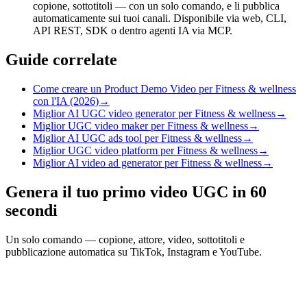
copione, sottotitoli — con un solo comando, e li pubblica
automaticamente sui tuoi canali. Disponibile via web, CLI,
API REST, SDK o dentro agenti IA via MCP.
Guide correlate
Come creare un Product Demo Video per Fitness & wellness
con l'IA (2026)
→
Miglior AI UGC video generator per Fitness & wellness
→
Miglior UGC video maker per Fitness & wellness
→
Miglior AI UGC ads tool per Fitness & wellness
→
Miglior UGC video platform per Fitness & wellness
→
Miglior AI video ad generator per Fitness & wellness
→
Genera il tuo primo video UGC in 60
secondi
Un solo comando — copione, attore, video, sottotitoli e
pubblicazione automatica su TikTok, Instagram e YouTube.