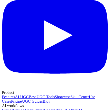
Product
Features
AI UGC
Best UGC Tools
Showcase
Skill Center
Use
Cases
Pricing
UGC Guides
Blog
AI workflows