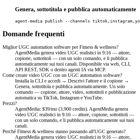
Genera, sottotitola e pubblica automaticamente
agent-media publish --channels tiktok,instagram,yo
Domande frequenti
Miglior UGC automation software per Fitness & wellness?
AgentMedia genera video UGC realistici in 9:16 — attore,
copione, sottotitoli — con un solo comando, e li pubblica
automaticamente sui tuoi canali. Disponibile via web, CLI,
API REST, SDK o dentro agenti IA via MCP.
Come creare video UGC con un UGC automation software?
Installa la CLI e accedi → Descrivi l'attore e il copione →
Genera, sottotitola e pubblica automaticamente. Un solo
comando — copione, attore, video, sottotitoli e pubblicazione
automatica su TikTok, Instagram e YouTube.
Prezzi?
AgentMedia: $39/mo (3,900 credits). AgentMedia genera
video UGC realistici in 9:16 — attore, copione, sottotitoli —
con un solo comando, e li pubblica automaticamente sui tuoi
canali.
Perché Fitness & wellness stanno passando all'UGC generato?
AgentMedia genera video UGC realistici in 9:16 — attore,