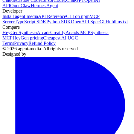
Claude
Claude Code
Cursor
Codex
ChatGPT
OpenAI
API
OpenClaw
Hermes Agent
Developer
Install agent-media
API Reference
CLI on npm
MCP
Server
TypeScript SDK
Python SDK
OpenAPI Spec
GitHub
llms.txt
Compare
HeyGen
Synthesia
Arcads
Creatify
Arcads MCP
Synthesia
MCP
HeyGen pricing
Cheapest AI UGC
Terms
Privacy
Refund Policy
© 2026 agent-media. All rights reserved.
Designed by