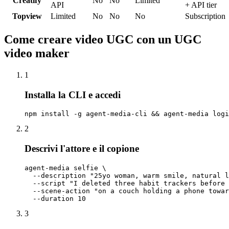
Creatify
No
No
Limited
API
+ API tier
Topview
Limited
No
No
No
Subscription
Come creare video UGC con un UGC
video maker
1
Installa la CLI e accedi
npm install -g agent-media-cli && agent-media logi
2
Descrivi l'attore e il copione
agent-media selfie \

  --description "25yo woman, warm smile, natural l
  --script "I deleted three habit trackers before 
  --scene-action "on a couch holding a phone towar
  --duration 10
3