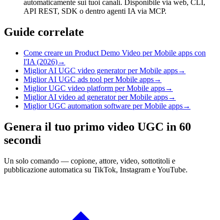
automaticamente sui tuoi canali. Disponibile via web, CLI,
API REST, SDK o dentro agenti IA via MCP.
Guide correlate
Come creare un Product Demo Video per Mobile apps con
l'IA (2026)
→
Miglior AI UGC video generator per Mobile apps
→
Miglior AI UGC ads tool per Mobile apps
→
Miglior UGC video platform per Mobile apps
→
Miglior AI video ad generator per Mobile apps
→
Miglior UGC automation software per Mobile apps
→
Genera il tuo primo video UGC in 60
secondi
Un solo comando — copione, attore, video, sottotitoli e
pubblicazione automatica su TikTok, Instagram e YouTube.