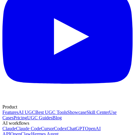
Product
Features
AI UGC
Best UGC Tools
Showcase
Skill Center
Use
Cases
Pricing
UGC Guides
Blog
AI workflows
Claude
Claude Code
Cursor
Codex
ChatGPT
OpenAI
API
OpenClaw
Hermes Agent