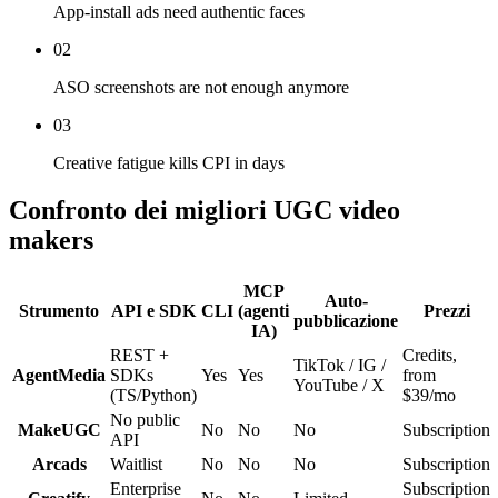
App-install ads need authentic faces
02
ASO screenshots are not enough anymore
03
Creative fatigue kills CPI in days
Confronto dei migliori UGC video
makers
MCP
Auto-
Strumento
API e SDK
CLI
(agenti
Prezzi
pubblicazione
IA)
REST +
Credits,
TikTok / IG /
AgentMedia
SDKs
Yes
Yes
from
YouTube / X
(TS/Python)
$39/mo
No public
MakeUGC
No
No
No
Subscription
API
Arcads
Waitlist
No
No
No
Subscription
Enterprise
Subscription