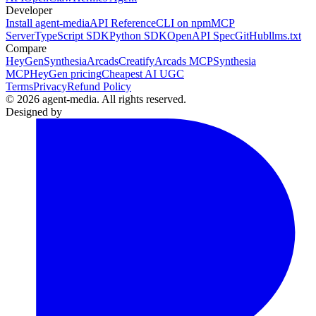
Developer
Install agent-media
API Reference
CLI on npm
MCP
Server
TypeScript SDK
Python SDK
OpenAPI Spec
GitHub
llms.txt
Compare
HeyGen
Synthesia
Arcads
Creatify
Arcads MCP
Synthesia
MCP
HeyGen pricing
Cheapest AI UGC
Terms
Privacy
Refund Policy
© 2026 agent-media. All rights reserved.
Designed by