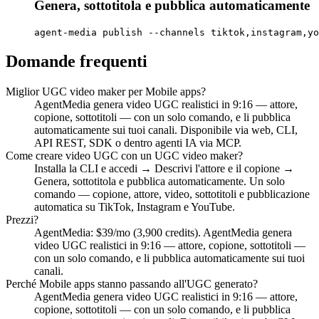
Genera, sottotitola e pubblica automaticamente
agent-media publish --channels tiktok,instagram,yo
Domande frequenti
Miglior UGC video maker per Mobile apps?
AgentMedia genera video UGC realistici in 9:16 — attore,
copione, sottotitoli — con un solo comando, e li pubblica
automaticamente sui tuoi canali. Disponibile via web, CLI,
API REST, SDK o dentro agenti IA via MCP.
Come creare video UGC con un UGC video maker?
Installa la CLI e accedi → Descrivi l'attore e il copione →
Genera, sottotitola e pubblica automaticamente. Un solo
comando — copione, attore, video, sottotitoli e pubblicazione
automatica su TikTok, Instagram e YouTube.
Prezzi?
AgentMedia: $39/mo (3,900 credits). AgentMedia genera
video UGC realistici in 9:16 — attore, copione, sottotitoli —
con un solo comando, e li pubblica automaticamente sui tuoi
canali.
Perché Mobile apps stanno passando all'UGC generato?
AgentMedia genera video UGC realistici in 9:16 — attore,
copione, sottotitoli — con un solo comando, e li pubblica