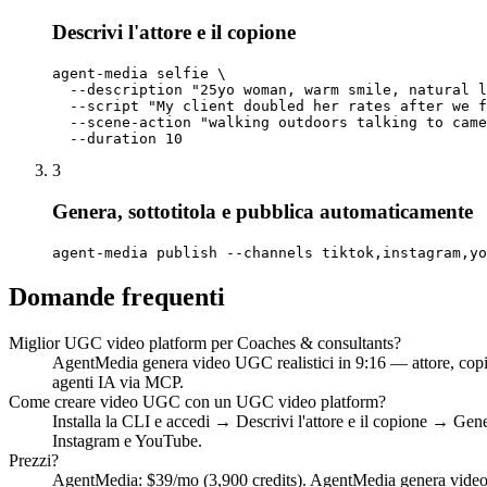
Descrivi l'attore e il copione
agent-media selfie \

  --description "25yo woman, warm smile, natural l
  --script "My client doubled her rates after we f
  --scene-action "walking outdoors talking to came
  --duration 10
3
Genera, sottotitola e pubblica automaticamente
agent-media publish --channels tiktok,instagram,yo
Domande frequenti
Miglior UGC video platform per Coaches & consultants?
AgentMedia genera video UGC realistici in 9:16 — attore, copi
agenti IA via MCP.
Come creare video UGC con un UGC video platform?
Installa la CLI e accedi → Descrivi l'attore e il copione → Gen
Instagram e YouTube.
Prezzi?
AgentMedia: $39/mo (3,900 credits). AgentMedia genera video UG