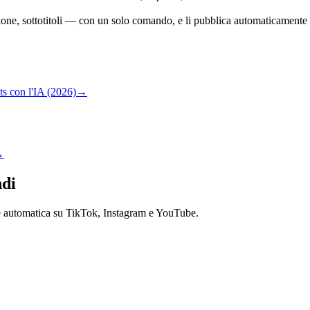
one, sottotitoli — con un solo comando, e li pubblica automaticamente
s con l'IA (2026)
→
→
ndi
ne automatica su TikTok, Instagram e YouTube.