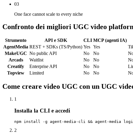
03
One face cannot scale to every niche
Confronto dei migliori UGC video platfor
Strumento
API e SDK
CLI
MCP (agenti IA)
AgentMedia
REST + SDKs (TS/Python)
Yes
Yes
Ti
MakeUGC
No public API
No
No
N
Arcads
Waitlist
No
No
N
Creatify
Enterprise API
No
No
Li
Topview
Limited
No
No
N
Come creare video UGC con un UGC video
1
Installa la CLI e accedi
npm install -g agent-media-cli && agent-media logi
2