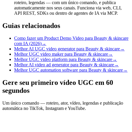
roteiro, legendas — com um único comando, e publica
automaticamente nos seus canais. Funciona via web, CLI,
API REST, SDKs ou dentro de agentes de IA via MCP.
Guias relacionados
Como fazer um Product Demo Video para Beauty & skincare
com IA (2026)
→
Melhor AI UGC video generator para Beauty & skincare
→
Melhor UGC video maker para Beauty & skincare
→
Melhor UGC video platform para Beauty & skincare
→
Melhor AI video ad generator para Beauty & skincare
→
Melhor UGC automation software para Beauty & skincare
→
Gere seu primeiro vídeo UGC em 60
segundos
Um único comando — roteiro, ator, vídeo, legendas e publicação
automática no TikTok, Instagram e YouTube.