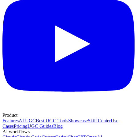
Product
Features
AI UGC
Best UGC Tools
Showcase
Skill Center
Use
Cases
Pricing
UGC Guides
Blog
AI workflows