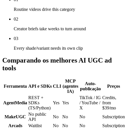
Routine videos drive this category
02
Creator briefs take weeks to turn around
03
Every shade/variant needs its own clip
Comparando os melhores AI UGC ad
tools
MCP
Auto-
Ferramenta
API e SDKs
CLI
(agentes
Preços
publicação
IA)
REST +
TikTok / IG
Credits,
AgentMedia
SDKs
Yes
Yes
/ YouTube /
from
(TS/Python)
X
$39/mo
No public
MakeUGC
No
No
No
Subscription
API
Arcads
Waitlist
No
No
No
Subscription