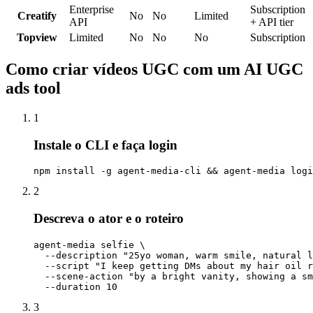
Enterprise
Subscription
Creatify
No
No
Limited
API
+ API tier
Topview
Limited
No
No
No
Subscription
Como criar vídeos UGC com um AI UGC
ads tool
1
Instale o CLI e faça login
npm install -g agent-media-cli && agent-media logi
2
Descreva o ator e o roteiro
agent-media selfie \

  --description "25yo woman, warm smile, natural l
  --script "I keep getting DMs about my hair oil r
  --scene-action "by a bright vanity, showing a sm
  --duration 10
3