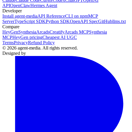
Claude
Claude Code
Cursor
Codex
ChatGPT
OpenAI
API
OpenClaw
Hermes Agent
Developer
Install agent-media
API Reference
CLI on npm
MCP
Server
TypeScript SDK
Python SDK
OpenAPI Spec
GitHub
llms.txt
Compare
HeyGen
Synthesia
Arcads
Creatify
Arcads MCP
Synthesia
MCP
HeyGen pricing
Cheapest AI UGC
Terms
Privacy
Refund Policy
© 2026 agent-media. All rights reserved.
Designed by