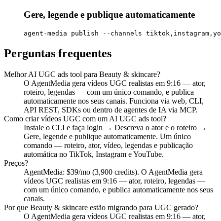
Gere, legende e publique automaticamente
agent-media publish --channels tiktok,instagram,yo
Perguntas frequentes
Melhor AI UGC ads tool para Beauty & skincare?
O AgentMedia gera vídeos UGC realistas em 9:16 — ator,
roteiro, legendas — com um único comando, e publica
automaticamente nos seus canais. Funciona via web, CLI,
API REST, SDKs ou dentro de agentes de IA via MCP.
Como criar vídeos UGC com um AI UGC ads tool?
Instale o CLI e faça login → Descreva o ator e o roteiro →
Gere, legende e publique automaticamente. Um único
comando — roteiro, ator, vídeo, legendas e publicação
automática no TikTok, Instagram e YouTube.
Preços?
AgentMedia: $39/mo (3,900 credits). O AgentMedia gera
vídeos UGC realistas em 9:16 — ator, roteiro, legendas —
com um único comando, e publica automaticamente nos seus
canais.
Por que Beauty & skincare estão migrando para UGC gerado?
O AgentMedia gera vídeos UGC realistas em 9:16 — ator,