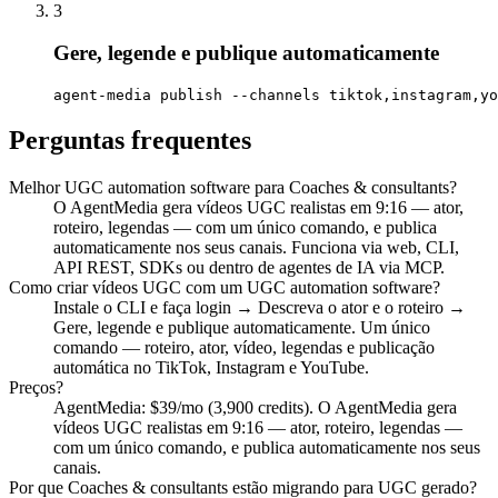
3
Gere, legende e publique automaticamente
agent-media publish --channels tiktok,instagram,yo
Perguntas frequentes
Melhor UGC automation software para Coaches & consultants?
O AgentMedia gera vídeos UGC realistas em 9:16 — ator,
roteiro, legendas — com um único comando, e publica
automaticamente nos seus canais. Funciona via web, CLI,
API REST, SDKs ou dentro de agentes de IA via MCP.
Como criar vídeos UGC com um UGC automation software?
Instale o CLI e faça login → Descreva o ator e o roteiro →
Gere, legende e publique automaticamente. Um único
comando — roteiro, ator, vídeo, legendas e publicação
automática no TikTok, Instagram e YouTube.
Preços?
AgentMedia: $39/mo (3,900 credits). O AgentMedia gera
vídeos UGC realistas em 9:16 — ator, roteiro, legendas —
com um único comando, e publica automaticamente nos seus
canais.
Por que Coaches & consultants estão migrando para UGC gerado?