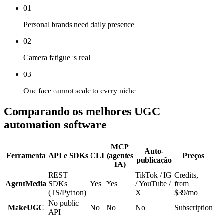
01
Personal brands need daily presence
02
Camera fatigue is real
03
One face cannot scale to every niche
Comparando os melhores UGC
automation software
MCP
Auto-
Ferramenta
API e SDKs
CLI
(agentes
Preços
publicação
IA)
REST +
TikTok / IG
Credits,
AgentMedia
SDKs
Yes
Yes
/ YouTube /
from
(TS/Python)
X
$39/mo
No public
MakeUGC
No
No
No
Subscription
API