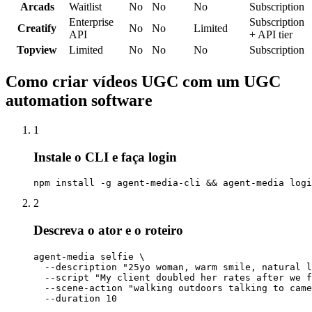
Arcads
Waitlist
No
No
No
Subscription
Enterprise
Subscription
Creatify
No
No
Limited
API
+ API tier
Topview
Limited
No
No
No
Subscription
Como criar vídeos UGC com um UGC
automation software
1
Instale o CLI e faça login
npm install -g agent-media-cli && agent-media logi
2
Descreva o ator e o roteiro
agent-media selfie \

  --description "25yo woman, warm smile, natural l
  --script "My client doubled her rates after we f
  --scene-action "walking outdoors talking to came
  --duration 10