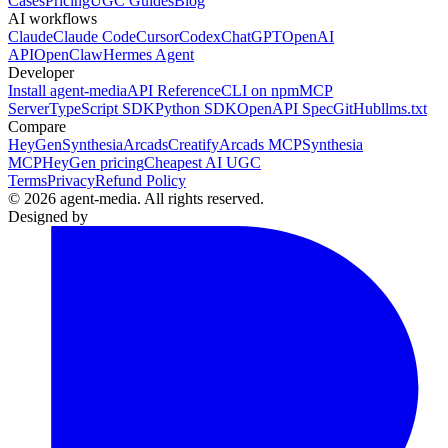
Cases
Pricing
UGC Guides
Blog
AI workflows
Claude
Claude Code
Cursor
Codex
ChatGPT
OpenAI
API
OpenClaw
Hermes Agent
Developer
Install agent-media
API Reference
CLI on npm
MCP
Server
TypeScript SDK
Python SDK
OpenAPI Spec
GitHub
llms.txt
Compare
HeyGen
Synthesia
Arcads
Creatify
Arcads MCP
Synthesia
MCP
HeyGen pricing
Cheapest AI UGC
Terms
Privacy
Refund Policy
© 2026 agent-media. All rights reserved.
Designed by