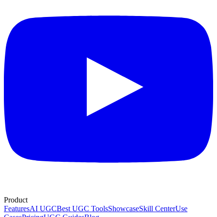
Product
Features
AI UGC
Best UGC Tools
Showcase
Skill Center
Use