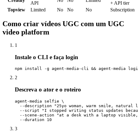
Creatify
No
No
Limited
API
+ API tier
Topview
Limited
No
No
No
Subscription
Como criar vídeos UGC com um UGC
video platform
1
Instale o CLI e faça login
npm install -g agent-media-cli && agent-media logi
2
Descreva o ator e o roteiro
agent-media selfie \

  --description "25yo woman, warm smile, natural l
  --script "I stopped writing status updates becau
  --scene-action "at a desk with a laptop visible,
  --duration 10
3