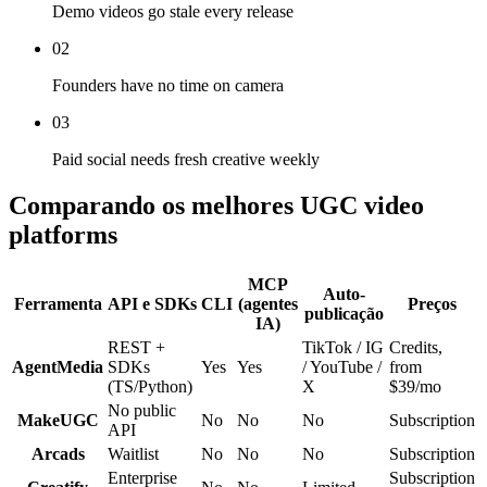
Demo videos go stale every release
02
Founders have no time on camera
03
Paid social needs fresh creative weekly
Comparando os melhores UGC video
platforms
MCP
Auto-
Ferramenta
API e SDKs
CLI
(agentes
Preços
publicação
IA)
REST +
TikTok / IG
Credits,
AgentMedia
SDKs
Yes
Yes
/ YouTube /
from
(TS/Python)
X
$39/mo
No public
MakeUGC
No
No
No
Subscription
API
Arcads
Waitlist
No
No
No
Subscription
Enterprise
Subscription