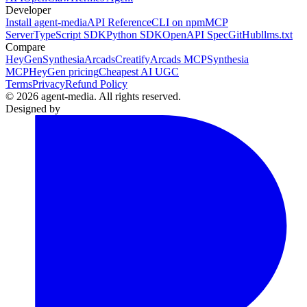
Developer
Install agent-media
API Reference
CLI on npm
MCP
Server
TypeScript SDK
Python SDK
OpenAPI Spec
GitHub
llms.txt
Compare
HeyGen
Synthesia
Arcads
Creatify
Arcads MCP
Synthesia
MCP
HeyGen pricing
Cheapest AI UGC
Terms
Privacy
Refund Policy
© 2026 agent-media. All rights reserved.
Designed by