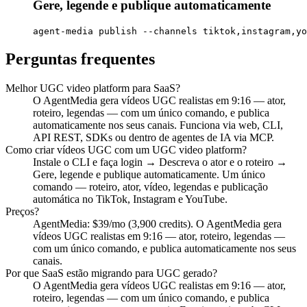
Gere, legende e publique automaticamente
agent-media publish --channels tiktok,instagram,yo
Perguntas frequentes
Melhor UGC video platform para SaaS?
O AgentMedia gera vídeos UGC realistas em 9:16 — ator,
roteiro, legendas — com um único comando, e publica
automaticamente nos seus canais. Funciona via web, CLI,
API REST, SDKs ou dentro de agentes de IA via MCP.
Como criar vídeos UGC com um UGC video platform?
Instale o CLI e faça login → Descreva o ator e o roteiro →
Gere, legende e publique automaticamente. Um único
comando — roteiro, ator, vídeo, legendas e publicação
automática no TikTok, Instagram e YouTube.
Preços?
AgentMedia: $39/mo (3,900 credits). O AgentMedia gera
vídeos UGC realistas em 9:16 — ator, roteiro, legendas —
com um único comando, e publica automaticamente nos seus
canais.
Por que SaaS estão migrando para UGC gerado?
O AgentMedia gera vídeos UGC realistas em 9:16 — ator,
roteiro, legendas — com um único comando, e publica