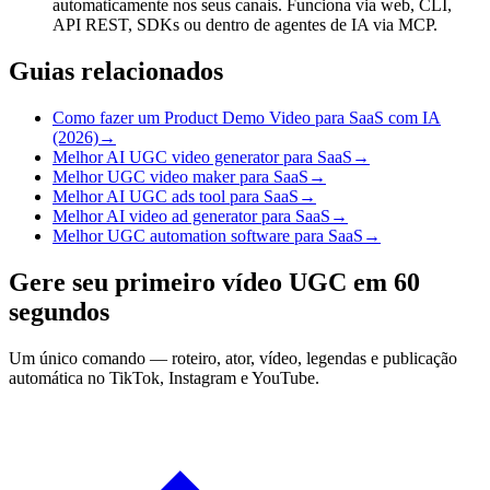
automaticamente nos seus canais. Funciona via web, CLI,
API REST, SDKs ou dentro de agentes de IA via MCP.
Guias relacionados
Como fazer um Product Demo Video para SaaS com IA
(2026)
→
Melhor AI UGC video generator para SaaS
→
Melhor UGC video maker para SaaS
→
Melhor AI UGC ads tool para SaaS
→
Melhor AI video ad generator para SaaS
→
Melhor UGC automation software para SaaS
→
Gere seu primeiro vídeo UGC em 60
segundos
Um único comando — roteiro, ator, vídeo, legendas e publicação
automática no TikTok, Instagram e YouTube.