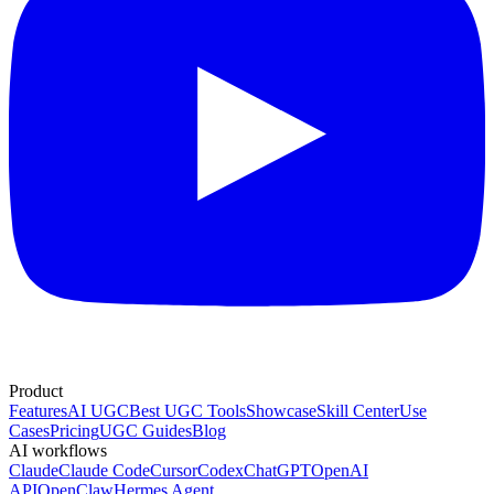
Product
Features
AI UGC
Best UGC Tools
Showcase
Skill Center
Use
Cases
Pricing
UGC Guides
Blog
AI workflows
Claude
Claude Code
Cursor
Codex
ChatGPT
OpenAI
API
OpenClaw
Hermes Agent