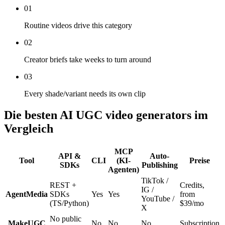
01
Routine videos drive this category
02
Creator briefs take weeks to turn around
03
Every shade/variant needs its own clip
Die besten AI UGC video generators im
Vergleich
MCP
API &
Auto-
Tool
CLI
(KI-
Preise
SDKs
Publishing
Agenten)
TikTok /
REST +
Credits,
IG /
AgentMedia
SDKs
Yes
Yes
from
YouTube /
(TS/Python)
$39/mo
X
No public
MakeUGC
No
No
No
Subscription