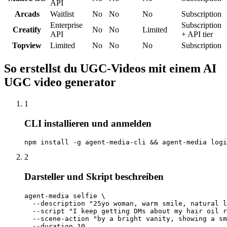
API
Arcads
Waitlist
No
No
No
Subscription
Enterprise
Subscription
Creatify
No
No
Limited
API
+ API tier
Topview
Limited
No
No
No
Subscription
So erstellst du UGC-Videos mit einem AI
UGC video generator
1
CLI installieren und anmelden
npm install -g agent-media-cli && agent-media logi
2
Darsteller und Skript beschreiben
agent-media selfie \

  --description "25yo woman, warm smile, natural l
  --script "I keep getting DMs about my hair oil r
  --scene-action "by a bright vanity, showing a sm
  --duration 10