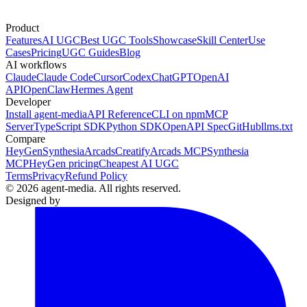
Product
Features
AI UGC
Best UGC Tools
Showcase
Skill Center
Use
Cases
Pricing
UGC Guides
Blog
AI workflows
Claude
Claude Code
Cursor
Codex
ChatGPT
OpenAI
API
OpenClaw
Hermes Agent
Developer
Install agent-media
API Reference
CLI on npm
MCP
Server
TypeScript SDK
Python SDK
OpenAPI Spec
GitHub
llms.txt
Compare
HeyGen
Synthesia
Arcads
Creatify
Arcads MCP
Synthesia
MCP
HeyGen pricing
Cheapest AI UGC
Terms
Privacy
Refund Policy
© 2026 agent-media. All rights reserved.
Designed by