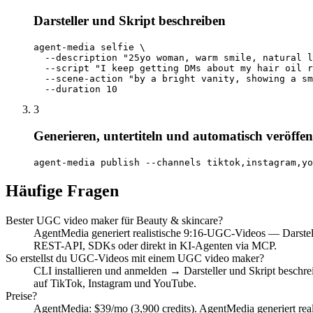
Darsteller und Skript beschreiben
agent-media selfie \

  --description "25yo woman, warm smile, natural l
  --script "I keep getting DMs about my hair oil r
  --scene-action "by a bright vanity, showing a sm
  --duration 10
3
Generieren, untertiteln und automatisch veröffen
agent-media publish --channels tiktok,instagram,yo
Häufige Fragen
Bester UGC video maker für Beauty & skincare?
AgentMedia generiert realistische 9:16-UGC-Videos — Darstelle
REST-API, SDKs oder direkt in KI-Agenten via MCP.
So erstellst du UGC-Videos mit einem UGC video maker?
CLI installieren und anmelden → Darsteller und Skript beschrei
auf TikTok, Instagram und YouTube.
Preise?
AgentMedia: $39/mo (3,900 credits). AgentMedia generiert real