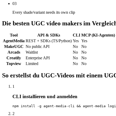
03
Every shade/variant needs its own clip
Die besten UGC video makers im Vergleic
Tool
API & SDKs
CLI
MCP (KI-Agenten)
AgentMedia
REST + SDKs (TS/Python)
Yes
Yes
MakeUGC
No public API
No
No
Arcads
Waitlist
No
No
Creatify
Enterprise API
No
No
Topview
Limited
No
No
So erstellst du UGC-Videos mit einem UG
1
CLI installieren und anmelden
npm install -g agent-media-cli && agent-media logi
2