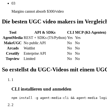
03
Margins cannot absorb $300/video
Die besten UGC video makers im Vergleic
Tool
API & SDKs
CLI
MCP (KI-Agenten)
AgentMedia
REST + SDKs (TS/Python)
Yes
Yes
MakeUGC
No public API
No
No
Arcads
Waitlist
No
No
Creatify
Enterprise API
No
No
Topview
Limited
No
No
So erstellst du UGC-Videos mit einem UG
1
CLI installieren und anmelden
npm install -g agent-media-cli && agent-media logi
2