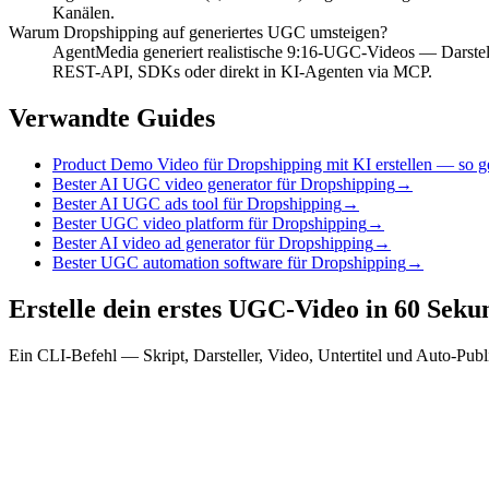
Kanälen.
Warum Dropshipping auf generiertes UGC umsteigen?
AgentMedia generiert realistische 9:16-UGC-Videos — Darstelle
REST-API, SDKs oder direkt in KI-Agenten via MCP.
Verwandte Guides
Product Demo Video für Dropshipping mit KI erstellen — so ge
Bester AI UGC video generator für Dropshipping
→
Bester AI UGC ads tool für Dropshipping
→
Bester UGC video platform für Dropshipping
→
Bester AI video ad generator für Dropshipping
→
Bester UGC automation software für Dropshipping
→
Erstelle dein erstes UGC-Video in 60 Sek
Ein CLI-Befehl — Skript, Darsteller, Video, Untertitel und Auto-Pub