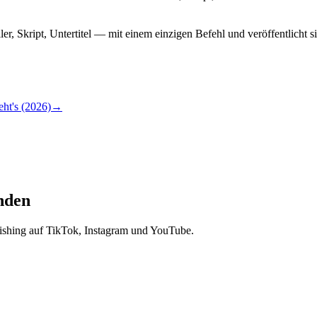
r, Skript, Untertitel — mit einem einzigen Befehl und veröffentlicht 
ht's (2026)
→
unden
lishing auf TikTok, Instagram und YouTube.