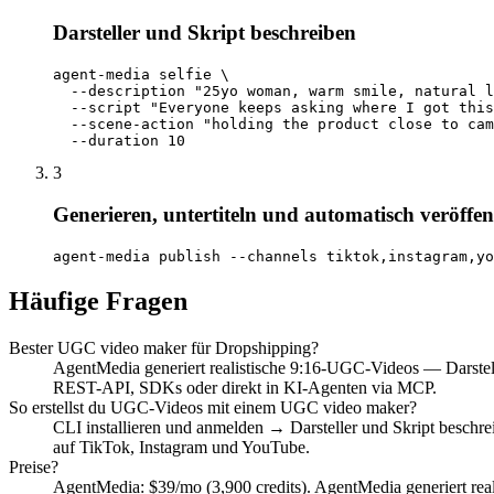
Darsteller und Skript beschreiben
agent-media selfie \

  --description "25yo woman, warm smile, natural l
  --script "Everyone keeps asking where I got this
  --scene-action "holding the product close to cam
  --duration 10
3
Generieren, untertiteln und automatisch veröffen
agent-media publish --channels tiktok,instagram,yo
Häufige Fragen
Bester UGC video maker für Dropshipping?
AgentMedia generiert realistische 9:16-UGC-Videos — Darstelle
REST-API, SDKs oder direkt in KI-Agenten via MCP.
So erstellst du UGC-Videos mit einem UGC video maker?
CLI installieren und anmelden → Darsteller und Skript beschrei
auf TikTok, Instagram und YouTube.
Preise?
AgentMedia: $39/mo (3,900 credits). AgentMedia generiert real