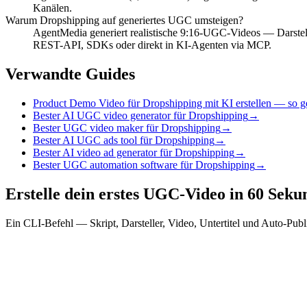
Kanälen.
Warum Dropshipping auf generiertes UGC umsteigen?
AgentMedia generiert realistische 9:16-UGC-Videos — Darstelle
REST-API, SDKs oder direkt in KI-Agenten via MCP.
Verwandte Guides
Product Demo Video für Dropshipping mit KI erstellen — so ge
Bester AI UGC video generator für Dropshipping
→
Bester UGC video maker für Dropshipping
→
Bester AI UGC ads tool für Dropshipping
→
Bester AI video ad generator für Dropshipping
→
Bester UGC automation software für Dropshipping
→
Erstelle dein erstes UGC-Video in 60 Sek
Ein CLI-Befehl — Skript, Darsteller, Video, Untertitel und Auto-Pub