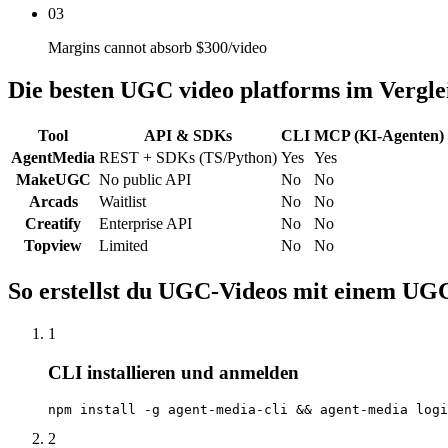
03
Margins cannot absorb $300/video
Die besten UGC video platforms im Vergle
Tool
API & SDKs
CLI
MCP (KI-Agenten)
AgentMedia
REST + SDKs (TS/Python)
Yes
Yes
MakeUGC
No public API
No
No
Arcads
Waitlist
No
No
Creatify
Enterprise API
No
No
Topview
Limited
No
No
So erstellst du UGC-Videos mit einem UGC
1
CLI installieren und anmelden
npm install -g agent-media-cli && agent-media logi
2