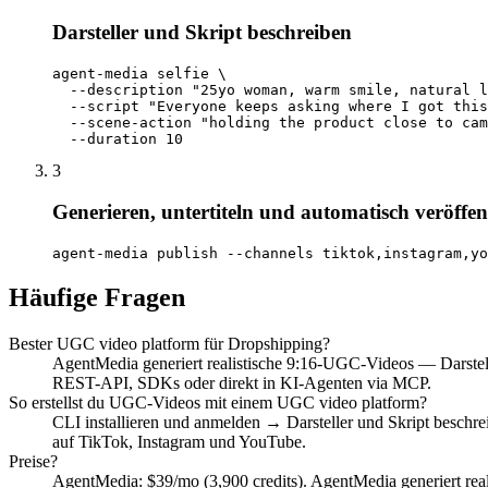
Darsteller und Skript beschreiben
agent-media selfie \

  --description "25yo woman, warm smile, natural l
  --script "Everyone keeps asking where I got this
  --scene-action "holding the product close to cam
  --duration 10
3
Generieren, untertiteln und automatisch veröffen
agent-media publish --channels tiktok,instagram,yo
Häufige Fragen
Bester UGC video platform für Dropshipping?
AgentMedia generiert realistische 9:16-UGC-Videos — Darstelle
REST-API, SDKs oder direkt in KI-Agenten via MCP.
So erstellst du UGC-Videos mit einem UGC video platform?
CLI installieren und anmelden → Darsteller und Skript beschrei
auf TikTok, Instagram und YouTube.
Preise?
AgentMedia: $39/mo (3,900 credits). AgentMedia generiert real