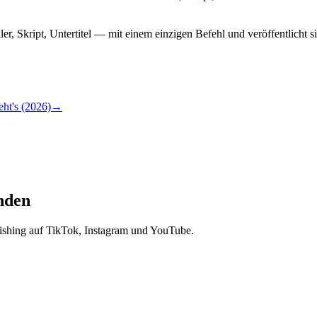
r, Skript, Untertitel — mit einem einzigen Befehl und veröffentlicht 
ht's (2026)
→
unden
lishing auf TikTok, Instagram und YouTube.