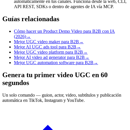
automáticamente en tus canales. Funciona desde la web, CLI,
API REST, SDKs o dentro de agentes de IA vía MCP.
Guías relacionadas
Cómo hacer un Product Demo Video para B2B con IA
(2026)
→
Mejor UGC video maker para B2B
→
Mejor AI UGC ads tool para B2B
→
Mejor UGC video platform para B2B
→
Mejor AI video ad generator para B2B
→
Mejor UGC automation software para B2B
→
Genera tu primer video UGC en 60
segundos
Un solo comando — guion, actor, video, subtítulos y publicación
automática en TikTok, Instagram y YouTube.