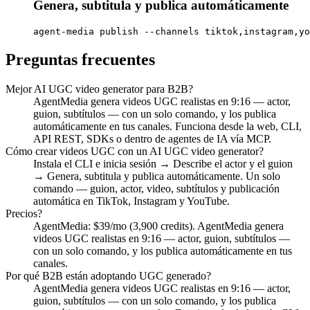
Genera, subtitula y publica automáticamente
agent-media publish --channels tiktok,instagram,yo
Preguntas frecuentes
Mejor AI UGC video generator para B2B?
AgentMedia genera videos UGC realistas en 9:16 — actor,
guion, subtítulos — con un solo comando, y los publica
automáticamente en tus canales. Funciona desde la web, CLI,
API REST, SDKs o dentro de agentes de IA vía MCP.
Cómo crear videos UGC con un AI UGC video generator?
Instala el CLI e inicia sesión → Describe el actor y el guion
→ Genera, subtitula y publica automáticamente. Un solo
comando — guion, actor, video, subtítulos y publicación
automática en TikTok, Instagram y YouTube.
Precios?
AgentMedia: $39/mo (3,900 credits). AgentMedia genera
videos UGC realistas en 9:16 — actor, guion, subtítulos —
con un solo comando, y los publica automáticamente en tus
canales.
Por qué B2B están adoptando UGC generado?
AgentMedia genera videos UGC realistas en 9:16 — actor,
guion, subtítulos — con un solo comando, y los publica