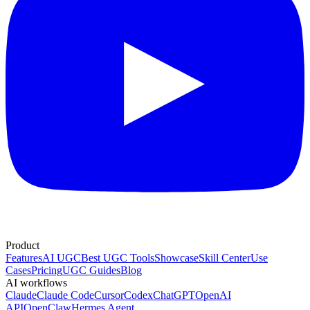
Product
Features
AI UGC
Best UGC Tools
Showcase
Skill Center
Use
Cases
Pricing
UGC Guides
Blog
AI workflows
Claude
Claude Code
Cursor
Codex
ChatGPT
OpenAI
API
OpenClaw
Hermes Agent