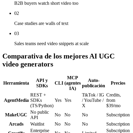
B2B buyers watch short video too
02
Case studies are walls of text
03
Sales teams need video snippets at scale
Comparativa de los mejores AI UGC
video generators
MCP
API y
Auto-
Herramienta
CLI
(agentes
Precios
SDKs
publicación
IA)
REST +
TikTok / IG
Credits,
AgentMedia
SDKs
Yes
Yes
/ YouTube /
from
(TS/Python)
X
$39/mo
No public
MakeUGC
No
No
No
Subscription
API
Arcads
Waitlist
No
No
No
Subscription
Enterprise
Subscription