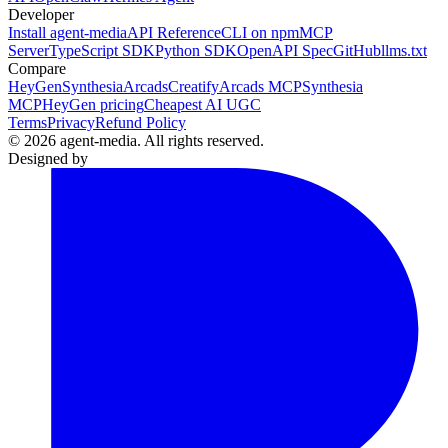
Developer
Install agent-media
API Reference
CLI on npm
MCP
Server
TypeScript SDK
Python SDK
OpenAPI Spec
GitHub
llms.txt
Compare
HeyGen
Synthesia
Arcads
Creatify
Arcads MCP
Synthesia
MCP
HeyGen pricing
Cheapest AI UGC
Terms
Privacy
Refund Policy
© 2026 agent-media. All rights reserved.
Designed by