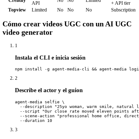
Creatify
No
No
Limited
API
+ API tier
Topview
Limited
No
No
No
Subscription
Cómo crear videos UGC con un AI UGC
video generator
1
Instala el CLI e inicia sesión
npm install -g agent-media-cli && agent-media logi
2
Describe el actor y el guion
agent-media selfie \

  --description "25yo woman, warm smile, natural l
  --script "Our close rate moved eleven points aft
  --scene-action "professional home office, direct
  --duration 10
3