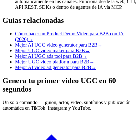
automáticamente en tus canales. Funciona desde la web, CLI,
API REST, SDKs o dentro de agentes de IA vía MCP.
Guías relacionadas
Cómo hacer un Product Demo Video para B2B con IA
(2026)
→
Mejor AI UGC video generator para B2B
→
Mejor UGC video maker para B2B
→
Mejor AI UGC ads tool para B2B
→
Mejor UGC video platform para B2B
→
Mejor AI video ad generator para B2B
→
Genera tu primer video UGC en 60
segundos
Un solo comando — guion, actor, video, subtítulos y publicación
automática en TikTok, Instagram y YouTube.