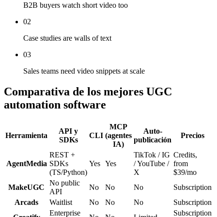
B2B buyers watch short video too
02
Case studies are walls of text
03
Sales teams need video snippets at scale
Comparativa de los mejores UGC
automation software
MCP
API y
Auto-
Herramienta
CLI
(agentes
Precios
SDKs
publicación
IA)
REST +
TikTok / IG
Credits,
AgentMedia
SDKs
Yes
Yes
/ YouTube /
from
(TS/Python)
X
$39/mo
No public
MakeUGC
No
No
No
Subscription
API
Arcads
Waitlist
No
No
No
Subscription
Enterprise
Subscription