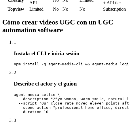
Creatify
No
No
Limited
API
+ API tier
Topview
Limited
No
No
No
Subscription
Cómo crear videos UGC con un UGC
automation software
1
Instala el CLI e inicia sesión
npm install -g agent-media-cli && agent-media logi
2
Describe el actor y el guion
agent-media selfie \

  --description "25yo woman, warm smile, natural l
  --script "Our close rate moved eleven points aft
  --scene-action "professional home office, direct
  --duration 10
3