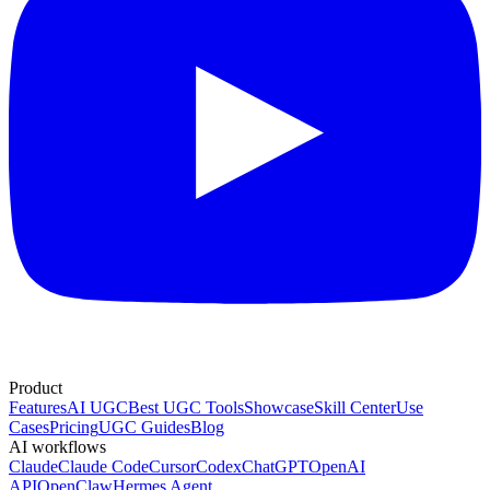
Product
Features
AI UGC
Best UGC Tools
Showcase
Skill Center
Use
Cases
Pricing
UGC Guides
Blog
AI workflows
Claude
Claude Code
Cursor
Codex
ChatGPT
OpenAI
API
OpenClaw
Hermes Agent