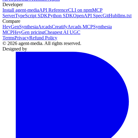
Developer
Install agent-media
API Reference
CLI on npm
MCP
Server
TypeScript SDK
Python SDK
OpenAPI Spec
GitHub
llms.txt
Compare
HeyGen
Synthesia
Arcads
Creatify
Arcads MCP
Synthesia
MCP
HeyGen pricing
Cheapest AI UGC
Terms
Privacy
Refund Policy
© 2026 agent-media. All rights reserved.
Designed by