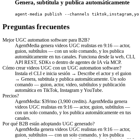
Genera, subtitula y publica automáticamente
agent-media publish --channels tiktok,instagram,yo
Preguntas frecuentes
Mejor UGC automation software para B2B?
AgentMedia genera videos UGC realistas en 9:16 — actor,
guion, subtítulos — con un solo comando, y los publica
automáticamente en tus canales. Funciona desde la web, CLI,
API REST, SDKs o dentro de agentes de IA vía MCP.
Cómo crear videos UGC con un UGC automation software?
Instala el CLI e inicia sesión → Describe el actor y el guion
→ Genera, subtitula y publica automáticamente. Un solo
comando — guion, actor, video, subtítulos y publicación
automática en TikTok, Instagram y YouTube.
Precios?
AgentMedia: $39/mo (3,900 credits). AgentMedia genera
videos UGC realistas en 9:16 — actor, guion, subtítulos —
con un solo comando, y los publica automáticamente en tus
canales.
Por qué B2B están adoptando UGC generado?
AgentMedia genera videos UGC realistas en 9:16 — actor,
guion, subtítulos — con un solo comando, y los publica