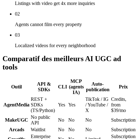
Listings with video get 4x more inquiries
02
Agents cannot film every property
03
Localized videos for every neighborhood
Comparatif des meilleurs AI UGC ad
tools
MCP
API &
Auto-
Outil
CLI
(agents
Prix
SDKs
publication
IA)
REST +
TikTok / IG
Credits,
AgentMedia
SDKs
Yes
Yes
/ YouTube /
from
(TS/Python)
X
$39/mo
No public
MakeUGC
No
No
No
Subscription
API
Arcads
Waitlist
No
No
No
Subscription
Enterprise
Subscription