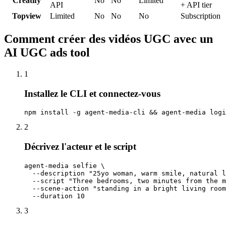
Creatify
No
No
Limited
API
+ API tier
Topview
Limited
No
No
No
Subscription
Comment créer des vidéos UGC avec un
AI UGC ads tool
1
Installez le CLI et connectez-vous
npm install -g agent-media-cli && agent-media logi
2
Décrivez l'acteur et le script
agent-media selfie \

  --description "25yo woman, warm smile, natural l
  --script "Three bedrooms, two minutes from the m
  --scene-action "standing in a bright living room
  --duration 10
3