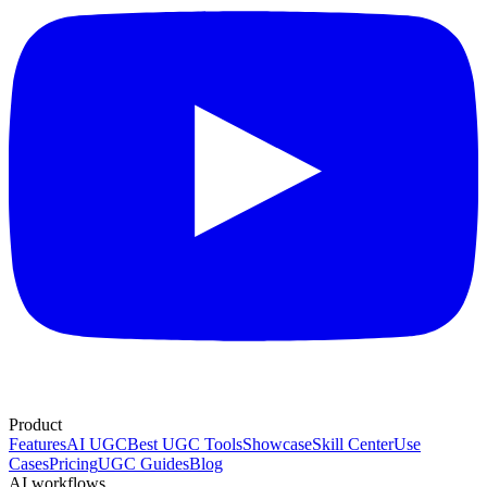
Product
Features
AI UGC
Best UGC Tools
Showcase
Skill Center
Use
Cases
Pricing
UGC Guides
Blog
AI workflows