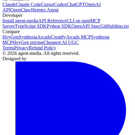
Claude
Claude Code
Cursor
Codex
ChatGPT
OpenAI
API
OpenClaw
Hermes Agent
Developer
Install agent-media
API Reference
CLI on npm
MCP
Server
TypeScript SDK
Python SDK
OpenAPI Spec
GitHub
llms.txt
Compare
HeyGen
Synthesia
Arcads
Creatify
Arcads MCP
Synthesia
MCP
HeyGen pricing
Cheapest AI UGC
Terms
Privacy
Refund Policy
© 2026 agent-media. All rights reserved.
Designed by