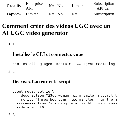
Enterprise
Subscription
Creatify
No
No
Limited
API
+ API tier
Topview
Limited
No
No
No
Subscription
Comment créer des vidéos UGC avec un
AI UGC video generator
1
Installez le CLI et connectez-vous
npm install -g agent-media-cli && agent-media logi
2
Décrivez l'acteur et le script
agent-media selfie \

  --description "25yo woman, warm smile, natural l
  --script "Three bedrooms, two minutes from the m
  --scene-action "standing in a bright living room
  --duration 10
3