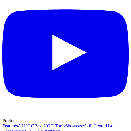
Product
Features
AI UGC
Best UGC Tools
Showcase
Skill Center
Use