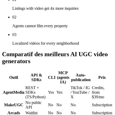
Listings with video get 4x more inquiries
02
Agents cannot film every property
03
Localized videos for every neighborhood
Comparatif des meilleurs AI UGC video
generators
MCP
API &
Auto-
Outil
CLI
(agents
Prix
SDKs
publication
IA)
REST +
TikTok / IG
Credits,
AgentMedia
SDKs
Yes
Yes
/ YouTube /
from
(TS/Python)
X
$39/mo
No public
MakeUGC
No
No
No
Subscription
API
Arcads
Waitlist
No
No
No
Subscription