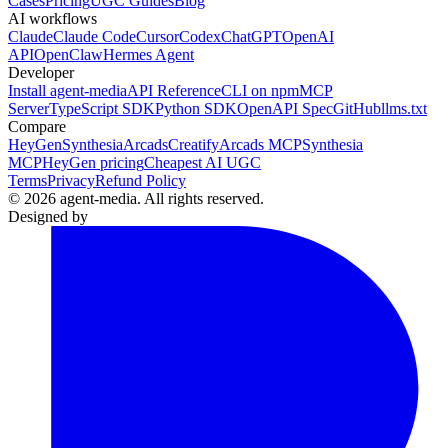
Cases
Pricing
UGC Guides
Blog
AI workflows
Claude
Claude Code
Cursor
Codex
ChatGPT
OpenAI
API
OpenClaw
Hermes Agent
Developer
Install agent-media
API Reference
CLI on npm
MCP
Server
TypeScript SDK
Python SDK
OpenAPI Spec
GitHub
llms.txt
Compare
HeyGen
Synthesia
Arcads
Creatify
Arcads MCP
Synthesia
MCP
HeyGen pricing
Cheapest AI UGC
Terms
Privacy
Refund Policy
© 2026 agent-media. All rights reserved.
Designed by