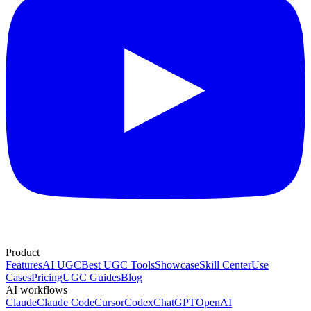
Product
Features
AI UGC
Best UGC Tools
Showcase
Skill Center
Use
Cases
Pricing
UGC Guides
Blog
AI workflows
Claude
Claude Code
Cursor
Codex
ChatGPT
OpenAI