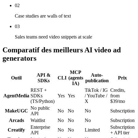
02
Case studies are walls of text
03
Sales teams need video snippets at scale
Comparatif des meilleurs AI video ad
generators
MCP
API &
Auto-
Outil
CLI
(agents
Prix
SDKs
publication
IA)
REST +
TikTok / IG
Credits,
AgentMedia
SDKs
Yes
Yes
/ YouTube /
from
(TS/Python)
X
$39/mo
No public
MakeUGC
No
No
No
Subscription
API
Arcads
Waitlist
No
No
No
Subscription
Enterprise
Subscription
Creatify
No
No
Limited
API
+ API tier