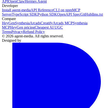
API
OpenClaw
Hermes Agent
Developer
Install agent-media
API Reference
CLI on npm
MCP
Server
TypeScript SDK
Python SDK
OpenAPI Spec
GitHub
llms.txt
Compare
HeyGen
Synthesia
Arcads
Creatify
Arcads MCP
Synthesia
MCP
HeyGen pricing
Cheapest AI UGC
Terms
Privacy
Refund Policy
© 2026 agent-media. All rights reserved.
Designed by