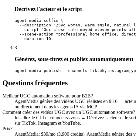
Décrivez l'acteur et le script
agent-media selfie \

  --description "25yo woman, warm smile, natural l
  --script "Our close rate moved eleven points aft
  --scene-action "professional home office, direct
  --duration 10
3
Générez, sous-titrez et publiez automatiquement
agent-media publish --channels tiktok,instagram,yo
Questions fréquentes
Meilleur UGC automation software pour B2B?
AgentMedia génère des vidéos UGC réalistes en 9:16 — acteur,
ou directement dans les agents IA via MCP.
Comment créer des vidéos UGC avec un UGC automation software?
Installez le CLI et connectez-vous → Décrivez l'acteur et le sc
sur TikTok, Instagram et YouTube.
Prix?
AgentMedia: $39/mo (3,900 credits). AgentMedia génère des vid