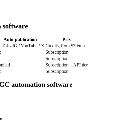
 software
Auto-publication
Prix
kTok / IG / YouTube / X
Credits, from $39/mo
o
Subscription
o
Subscription
mited
Subscription + API tier
o
Subscription
GC automation software
n