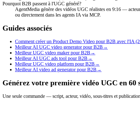
Pourquoi B2B passent à l'UGC généré?
AgentMedia génère des vidéos UGC réalistes en 9:16 — acteur,
ou directement dans les agents IA via MCP.
Guides associés
Comment créer un Product Demo Video pour B2B avec l'IA (2
Meilleur AI UGC video generator pour B2B
→
Meilleur UGC video maker pour B2B
→
Meilleur AI UGC ads tool pour B2B
→
Meilleur UGC video platform pour B2B
→
Meilleur AI video ad generator pour B2B
→
Générez votre première vidéo UGC en 60 
Une seule commande — script, acteur, vidéo, sous-titres et publicati