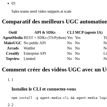
03
Sales teams need video snippets at scale
Comparatif des meilleurs UGC automation
Outil
API & SDKs
CLI
MCP (agents IA)
AgentMedia
REST + SDKs (TS/Python)
Yes
Yes
Ti
MakeUGC
No public API
No
No
N
Arcads
Waitlist
No
No
N
Creatify
Enterprise API
No
No
Li
Topview
Limited
No
No
N
Comment créer des vidéos UGC avec un U
1
Installez le CLI et connectez-vous
npm install -g agent-media-cli && agent-media logi
2