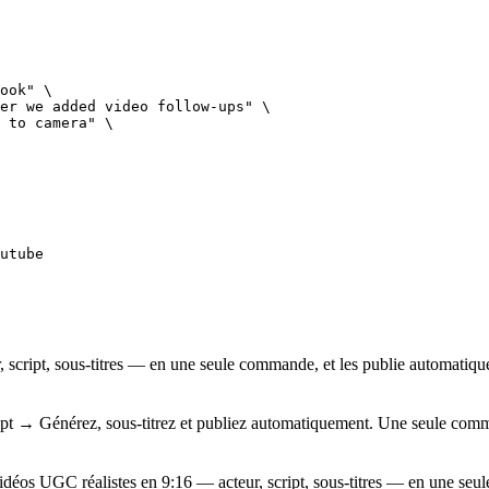
ook" \

er we added video follow-ups" \

 to camera" \

utube
 script, sous-titres — en une seule commande, et les publie automati
ript → Générez, sous-titrez et publiez automatiquement. Une seule comma
éos UGC réalistes en 9:16 — acteur, script, sous-titres — en une seu