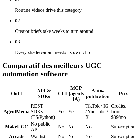
Routine videos drive this category
02
Creator briefs take weeks to turn around
03
Every shade/variant needs its own clip
Comparatif des meilleurs UGC
automation software
MCP
API &
Auto-
Outil
CLI
(agents
Prix
SDKs
publication
IA)
REST +
TikTok / IG
Credits,
AgentMedia
SDKs
Yes
Yes
/ YouTube /
from
(TS/Python)
X
$39/mo
No public
MakeUGC
No
No
No
Subscription
API
Arcads
Waitlist
No
No
No
Subscription