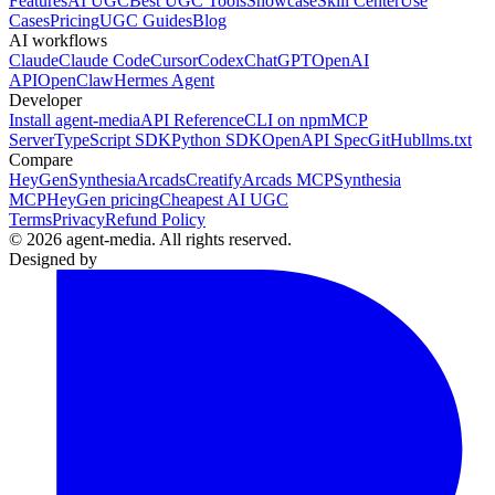
Features
AI UGC
Best UGC Tools
Showcase
Skill Center
Use
Cases
Pricing
UGC Guides
Blog
AI workflows
Claude
Claude Code
Cursor
Codex
ChatGPT
OpenAI
API
OpenClaw
Hermes Agent
Developer
Install agent-media
API Reference
CLI on npm
MCP
Server
TypeScript SDK
Python SDK
OpenAPI Spec
GitHub
llms.txt
Compare
HeyGen
Synthesia
Arcads
Creatify
Arcads MCP
Synthesia
MCP
HeyGen pricing
Cheapest AI UGC
Terms
Privacy
Refund Policy
© 2026 agent-media. All rights reserved.
Designed by