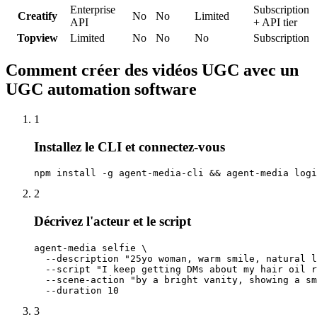
Enterprise
Subscription
Creatify
No
No
Limited
API
+ API tier
Topview
Limited
No
No
No
Subscription
Comment créer des vidéos UGC avec un
UGC automation software
1
Installez le CLI et connectez-vous
npm install -g agent-media-cli && agent-media logi
2
Décrivez l'acteur et le script
agent-media selfie \

  --description "25yo woman, warm smile, natural l
  --script "I keep getting DMs about my hair oil r
  --scene-action "by a bright vanity, showing a sm
  --duration 10
3