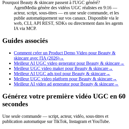
Pourquoi Beauty & skincare passent à l'UGC généré?
AgentMedia génère des vidéos UGC réalistes en 9:16 —
acteur, script, sous-titres — en une seule commande, et les
publie automatiquement sur vos canaux. Disponible via le
web, CLI, API REST, SDKs ou directement dans les agents
IA via MCP.
Guides associés
Comment créer un Product Demo Video pour Beauty &
skincare avec l'IA (2026)
→
Meilleur AI UGC video generator pour Beauty & skincare
→
Meilleur UGC video maker pour Beauty & skincare
→
Meilleur AI UGC ads tool pour Beauty & skincare
→
Meilleur UGC video platform pour Beauty & skincare
→
Meilleur AI video ad generator pour Beauty & skincare
→
Générez votre première vidéo UGC en 60
secondes
Une seule commande — script, acteur, vidéo, sous-titres et
publication automatique sur TikTok, Instagram et YouTube.