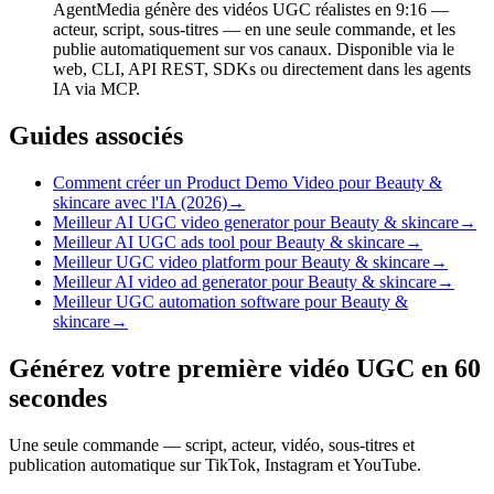
AgentMedia génère des vidéos UGC réalistes en 9:16 —
acteur, script, sous-titres — en une seule commande, et les
publie automatiquement sur vos canaux. Disponible via le
web, CLI, API REST, SDKs ou directement dans les agents
IA via MCP.
Guides associés
Comment créer un Product Demo Video pour Beauty &
skincare avec l'IA (2026)
→
Meilleur AI UGC video generator pour Beauty & skincare
→
Meilleur AI UGC ads tool pour Beauty & skincare
→
Meilleur UGC video platform pour Beauty & skincare
→
Meilleur AI video ad generator pour Beauty & skincare
→
Meilleur UGC automation software pour Beauty &
skincare
→
Générez votre première vidéo UGC en 60
secondes
Une seule commande — script, acteur, vidéo, sous-titres et
publication automatique sur TikTok, Instagram et YouTube.