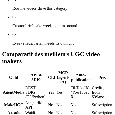
Routine videos drive this category
02
Creator briefs take weeks to turn around
03
Every shade/variant needs its own clip
Comparatif des meilleurs UGC video
makers
MCP
API &
Auto-
Outil
CLI
(agents
Prix
SDKs
publication
IA)
REST +
TikTok / IG
Credits,
AgentMedia
SDKs
Yes
Yes
/ YouTube /
from
(TS/Python)
X
$39/mo
No public
MakeUGC
No
No
No
Subscription
API
Arcads
Waitlist
No
No
No
Subscription