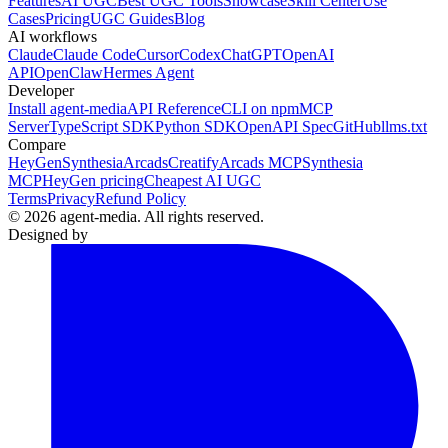
Features
AI UGC
Best UGC Tools
Showcase
Skill Center
Use
Cases
Pricing
UGC Guides
Blog
AI workflows
Claude
Claude Code
Cursor
Codex
ChatGPT
OpenAI
API
OpenClaw
Hermes Agent
Developer
Install agent-media
API Reference
CLI on npm
MCP
Server
TypeScript SDK
Python SDK
OpenAPI Spec
GitHub
llms.txt
Compare
HeyGen
Synthesia
Arcads
Creatify
Arcads MCP
Synthesia
MCP
HeyGen pricing
Cheapest AI UGC
Terms
Privacy
Refund Policy
© 2026 agent-media. All rights reserved.
Designed by