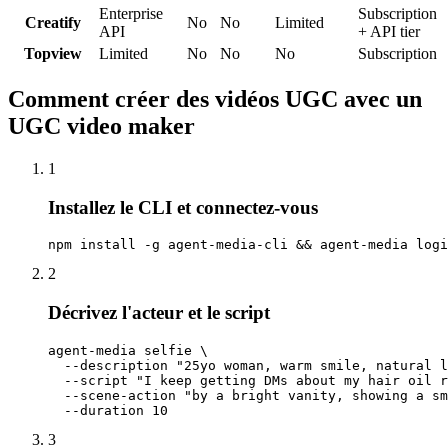
Enterprise
Subscription
Creatify
No
No
Limited
API
+ API tier
Topview
Limited
No
No
No
Subscription
Comment créer des vidéos UGC avec un
UGC video maker
1
Installez le CLI et connectez-vous
npm install -g agent-media-cli && agent-media logi
2
Décrivez l'acteur et le script
agent-media selfie \

  --description "25yo woman, warm smile, natural l
  --script "I keep getting DMs about my hair oil r
  --scene-action "by a bright vanity, showing a sm
  --duration 10
3