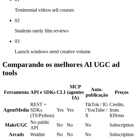
Testimonial videos sell courses
02
Students rarely film reviews
03
Launch windows need creative volume
Comparando os melhores AI UGC ad
tools
MCP
Auto-
Ferramenta
API e SDKs
CLI
(agentes
Preços
publicação
IA)
REST +
TikTok / IG
Credits,
AgentMedia
SDKs
Yes
Yes
/ YouTube /
from
(TS/Python)
X
$39/mo
No public
MakeUGC
No
No
No
Subscription
API
Arcads
Waitlist
No
No
No
Subscription