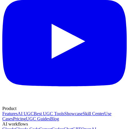
Product
Features
AI UGC
Best UGC Tools
Showcase
Skill Center
Use
Cases
Pricing
UGC Guides
Blog
AI workflows