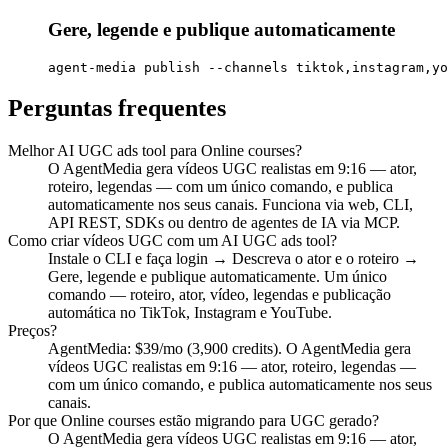
Gere, legende e publique automaticamente
agent-media publish --channels tiktok,instagram,yo
Perguntas frequentes
Melhor AI UGC ads tool para Online courses?
O AgentMedia gera vídeos UGC realistas em 9:16 — ator,
roteiro, legendas — com um único comando, e publica
automaticamente nos seus canais. Funciona via web, CLI,
API REST, SDKs ou dentro de agentes de IA via MCP.
Como criar vídeos UGC com um AI UGC ads tool?
Instale o CLI e faça login → Descreva o ator e o roteiro →
Gere, legende e publique automaticamente. Um único
comando — roteiro, ator, vídeo, legendas e publicação
automática no TikTok, Instagram e YouTube.
Preços?
AgentMedia: $39/mo (3,900 credits). O AgentMedia gera
vídeos UGC realistas em 9:16 — ator, roteiro, legendas —
com um único comando, e publica automaticamente nos seus
canais.
Por que Online courses estão migrando para UGC gerado?
O AgentMedia gera vídeos UGC realistas em 9:16 — ator,