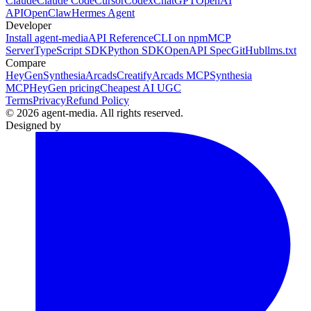
Claude
Claude Code
Cursor
Codex
ChatGPT
OpenAI
API
OpenClaw
Hermes Agent
Developer
Install agent-media
API Reference
CLI on npm
MCP
Server
TypeScript SDK
Python SDK
OpenAPI Spec
GitHub
llms.txt
Compare
HeyGen
Synthesia
Arcads
Creatify
Arcads MCP
Synthesia
MCP
HeyGen pricing
Cheapest AI UGC
Terms
Privacy
Refund Policy
© 2026 agent-media. All rights reserved.
Designed by