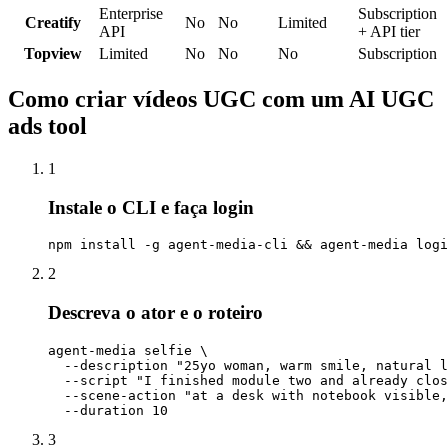
Enterprise
Subscription
Creatify
No
No
Limited
API
+ API tier
Topview
Limited
No
No
No
Subscription
Como criar vídeos UGC com um AI UGC
ads tool
1
Instale o CLI e faça login
npm install -g agent-media-cli && agent-media logi
2
Descreva o ator e o roteiro
agent-media selfie \

  --description "25yo woman, warm smile, natural l
  --script "I finished module two and already clos
  --scene-action "at a desk with notebook visible,
  --duration 10
3