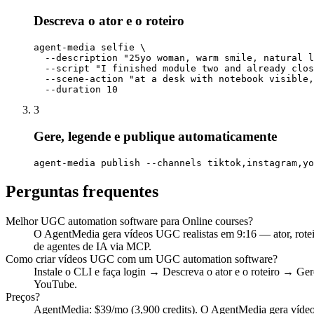
Descreva o ator e o roteiro
agent-media selfie \

  --description "25yo woman, warm smile, natural l
  --script "I finished module two and already clos
  --scene-action "at a desk with notebook visible,
  --duration 10
3
Gere, legende e publique automaticamente
agent-media publish --channels tiktok,instagram,yo
Perguntas frequentes
Melhor UGC automation software para Online courses?
O AgentMedia gera vídeos UGC realistas em 9:16 — ator, rot
de agentes de IA via MCP.
Como criar vídeos UGC com um UGC automation software?
Instale o CLI e faça login → Descreva o ator e o roteiro → Ge
YouTube.
Preços?
AgentMedia: $39/mo (3,900 credits). O AgentMedia gera vídeo