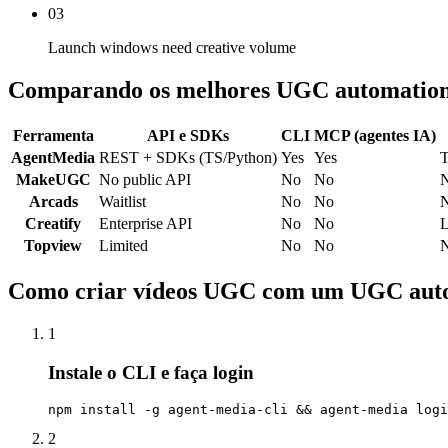
03
Launch windows need creative volume
Comparando os melhores UGC automation
Ferramenta
API e SDKs
CLI
MCP (agentes IA)
AgentMedia
REST + SDKs (TS/Python)
Yes
Yes
T
MakeUGC
No public API
No
No
Arcads
Waitlist
No
No
Creatify
Enterprise API
No
No
L
Topview
Limited
No
No
Como criar vídeos UGC com um UGC auto
1
Instale o CLI e faça login
npm install -g agent-media-cli && agent-media logi
2