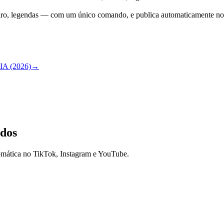
eiro, legendas — com um único comando, e publica automaticamente n
IA (2026)
→
ndos
omática no TikTok, Instagram e YouTube.