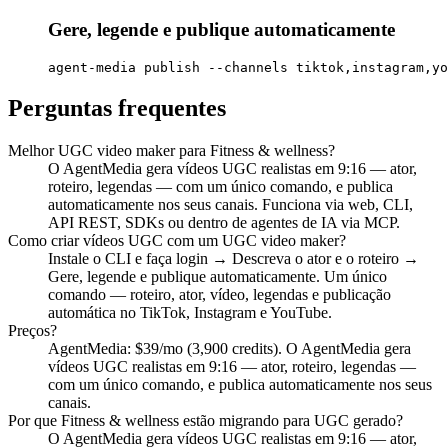
Gere, legende e publique automaticamente
agent-media publish --channels tiktok,instagram,yo
Perguntas frequentes
Melhor UGC video maker para Fitness & wellness?
O AgentMedia gera vídeos UGC realistas em 9:16 — ator,
roteiro, legendas — com um único comando, e publica
automaticamente nos seus canais. Funciona via web, CLI,
API REST, SDKs ou dentro de agentes de IA via MCP.
Como criar vídeos UGC com um UGC video maker?
Instale o CLI e faça login → Descreva o ator e o roteiro →
Gere, legende e publique automaticamente. Um único
comando — roteiro, ator, vídeo, legendas e publicação
automática no TikTok, Instagram e YouTube.
Preços?
AgentMedia: $39/mo (3,900 credits). O AgentMedia gera
vídeos UGC realistas em 9:16 — ator, roteiro, legendas —
com um único comando, e publica automaticamente nos seus
canais.
Por que Fitness & wellness estão migrando para UGC gerado?
O AgentMedia gera vídeos UGC realistas em 9:16 — ator,