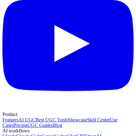
Product
Features
AI UGC
Best UGC Tools
Showcase
Skill Center
Use
Cases
Pricing
UGC Guides
Blog
AI workflows