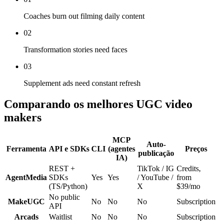
Coaches burn out filming daily content
02
Transformation stories need faces
03
Supplement ads need constant refresh
Comparando os melhores UGC video
makers
MCP
Auto-
Ferramenta
API e SDKs
CLI
(agentes
Preços
publicação
IA)
REST +
TikTok / IG
Credits,
AgentMedia
SDKs
Yes
Yes
/ YouTube /
from
(TS/Python)
X
$39/mo
No public
MakeUGC
No
No
No
Subscription
API
Arcads
Waitlist
No
No
No
Subscription