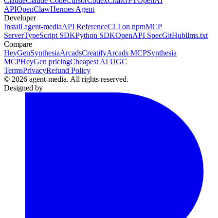
Claude
Claude Code
Cursor
Codex
ChatGPT
OpenAI
API
OpenClaw
Hermes Agent
Developer
Install agent-media
API Reference
CLI on npm
MCP
Server
TypeScript SDK
Python SDK
OpenAPI Spec
GitHub
llms.txt
Compare
HeyGen
Synthesia
Arcads
Creatify
Arcads MCP
Synthesia
MCP
HeyGen pricing
Cheapest AI UGC
Terms
Privacy
Refund Policy
© 2026 agent-media. All rights reserved.
Designed by