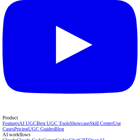
Product
Features
AI UGC
Best UGC Tools
Showcase
Skill Center
Use
Cases
Pricing
UGC Guides
Blog
AI workflows