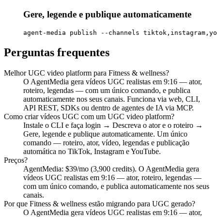
Gere, legende e publique automaticamente
agent-media publish --channels tiktok,instagram,yo
Perguntas frequentes
Melhor UGC video platform para Fitness & wellness?
O AgentMedia gera vídeos UGC realistas em 9:16 — ator,
roteiro, legendas — com um único comando, e publica
automaticamente nos seus canais. Funciona via web, CLI,
API REST, SDKs ou dentro de agentes de IA via MCP.
Como criar vídeos UGC com um UGC video platform?
Instale o CLI e faça login → Descreva o ator e o roteiro →
Gere, legende e publique automaticamente. Um único
comando — roteiro, ator, vídeo, legendas e publicação
automática no TikTok, Instagram e YouTube.
Preços?
AgentMedia: $39/mo (3,900 credits). O AgentMedia gera
vídeos UGC realistas em 9:16 — ator, roteiro, legendas —
com um único comando, e publica automaticamente nos seus
canais.
Por que Fitness & wellness estão migrando para UGC gerado?
O AgentMedia gera vídeos UGC realistas em 9:16 — ator,