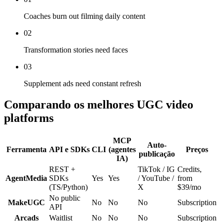
Coaches burn out filming daily content
02
Transformation stories need faces
03
Supplement ads need constant refresh
Comparando os melhores UGC video
platforms
MCP
Auto-
Ferramenta
API e SDKs
CLI
(agentes
Preços
publicação
IA)
REST +
TikTok / IG
Credits,
AgentMedia
SDKs
Yes
Yes
/ YouTube /
from
(TS/Python)
X
$39/mo
No public
MakeUGC
No
No
No
Subscription
API
Arcads
Waitlist
No
No
No
Subscription