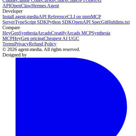
Claude
Claude Code
Cursor
Codex
ChatGPT
OpenAI
API
OpenClaw
Hermes Agent
Developer
Install agent-media
API Reference
CLI on npm
MCP
Server
TypeScript SDK
Python SDK
OpenAPI Spec
GitHub
llms.txt
Compare
HeyGen
Synthesia
Arcads
Creatify
Arcads MCP
Synthesia
MCP
HeyGen pricing
Cheapest AI UGC
Terms
Privacy
Refund Policy
© 2026 agent-media. All rights reserved.
Designed by